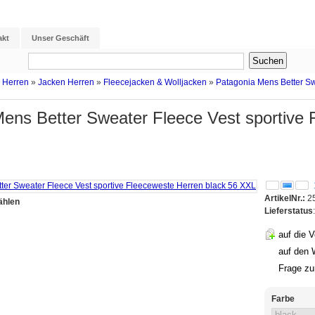
akt
Unser Geschäft
 Herren
»
Jacken Herren
»
Fleecejacken & Wolljacken
»
Patagonia Mens Better Sw
ens Better Sweater Fleece Vest sportive 
ArtikelNr.:
2
ählen
Lieferstatus
auf die V
auf den 
Frage z
Farbe