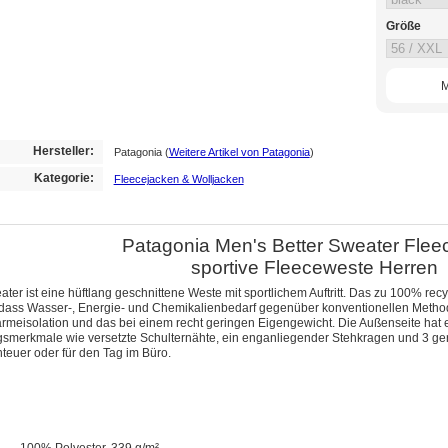
Größe
M
Hersteller:
Patagonia
(
Weitere Artikel von Patagonia
)
Kategorie:
Fleecejacken & Wolljacken
Patagonia Men's Better Sweater Flee
sportive Fleeceweste Herren
ater ist eine hüftlang geschnittene Weste mit sportlichem Auftritt. Das zu 100% r
odass Wasser-, Energie- und Chemikalienbedarf gegenüber konventionellen Method
rmeisolation und das bei einem recht geringen Eigengewicht. Die Außenseite hat ein
ngsmerkmale wie versetzte Schulternähte, ein enganliegender Stehkragen und 3 g
euer oder für den Tag im Büro.