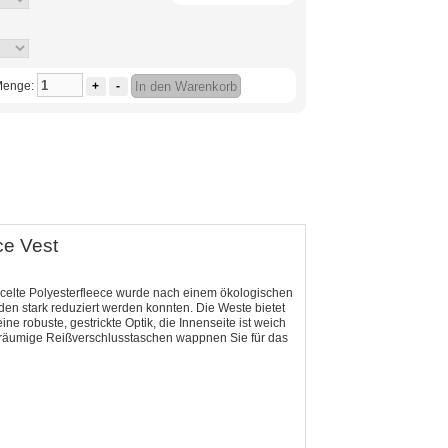
enge:
+
-
In den Warenkorb
ce Vest
ecycelte Polyesterfleece wurde nach einem ökologischen
en stark reduziert werden konnten. Die Weste bietet
e robuste, gestrickte Optik, die Innenseite ist weich
eräumige Reißverschlusstaschen wappnen Sie für das