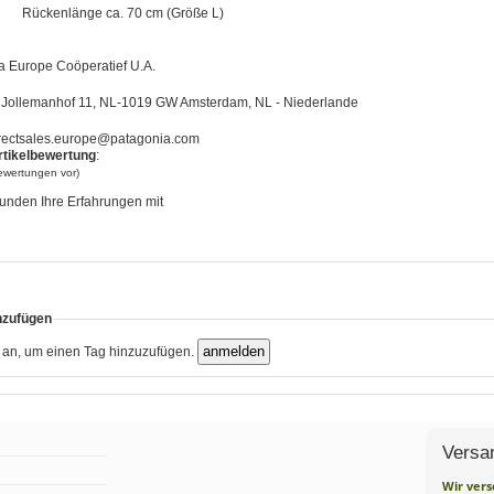
Rückenlänge ca. 70 cm (Größe L)
 Europe Coöperatief U.A.
Jollemanhof 11, NL-1019 GW Amsterdam, NL - Niederlande
rectsales.europe@patagonia.com
rtikelbewertung
:
bewertungen vor)
unden Ihre Erfahrungen mit
nzufügen
h an, um einen Tag hinzuzufügen.
Versa
Wir vers