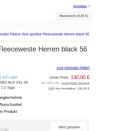
Anmelden
Warenkorb (0,00 €)
eater Fleece Vest sportive Fleeceweste Herren black 56
Fleeceweste Herren black 56
zum nächsten Artikel
130,00 €
1 auf Lager
Unser Preis :
5882-BLK-XXL-56
inkl. 19% USt.,
kostenfreier Versand
: 1-2 Tage
UVP
des Herstellers: 130,00 €
ergleichsliste
Wunschzettel
um Produkt
Wird geladen ...