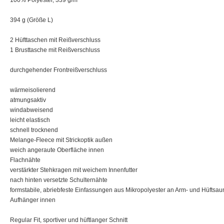
100% Polyester, 339 g/m²
394 g (Größe L)
2 Hüfttaschen mit Reißverschluss
1 Brusttasche mit Reißverschluss
durchgehender Frontreißverschluss
wärmeisolierend
atmungsaktiv
windabweisend
leicht elastisch
schnell trocknend
Melange-Fleece mit Strickoptik außen
weich angeraute Oberfläche innen
Flachnähte
verstärkter Stehkragen mit weichem Innenfutter
nach hinten versetzte Schulternähte
formstabile, abriebfeste Einfassungen aus Mikropolyester an Arm- und Hüftsa
Aufhänger innen
Regular Fit, sportiver und hüftlanger Schnitt