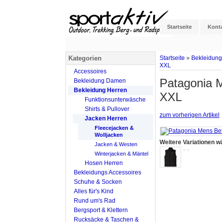
Startseite
Kont
Kategorien
Startseite
»
Bekleidung
XXL
Accessoires
Patagonia M
Bekleidung Damen
Bekleidung Herren
XXL
Funktionsunterwäsche
Shirts & Pullover
zum vorherigen Artikel
Jacken Herren
Fleecejacken &
Wolljacken
Weitere Variationen w
Jacken & Westen
Winterjacken & Mäntel
Hosen Herren
Bekleidungs Accessoires
Schuhe & Socken
Alles für's Kind
Rund um's Rad
Bergsport & Klettern
Rucksäcke & Taschen &