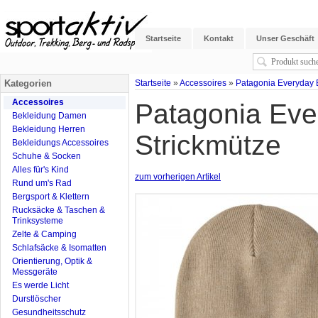
Startseite
Kontakt
Unser Geschäft
Kategorien
Startseite
»
Accessoires
»
Patagonia Everyday 
Accessoires
Patagonia Eve
Bekleidung Damen
Bekleidung Herren
Strickmütze
Bekleidungs Accessoires
Schuhe & Socken
Alles für's Kind
zum vorherigen Artikel
Rund um's Rad
Bergsport & Klettern
Rucksäcke & Taschen &
Trinksysteme
Zelte & Camping
Schlafsäcke & Isomatten
Orientierung, Optik &
Messgeräte
Es werde Licht
Durstlöscher
Gesundheitsschutz