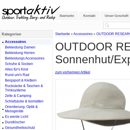
Startseite
Kontakt
Unser Geschäft
Kategorien
Startseite
»
Accessoires
»
OUTDOOR RESEARCH 
Accessoires
OUTDOOR RES
Bekleidung Damen
Bekleidung Herren
Sonnenhut/Exp
Bekleidungs Accessoires
Schuhe & Socken
Alles für's Kind
zum vorherigen Artikel
Rund um's Rad
Bergsport & Klettern
Rucksäcke & Taschen &
Trinksysteme
Zelte & Camping
Schlafsäcke & Isomatten
Orientierung, Optik &
Messgeräte
Es werde Licht
Durstlöscher
Gesundheitsschutz