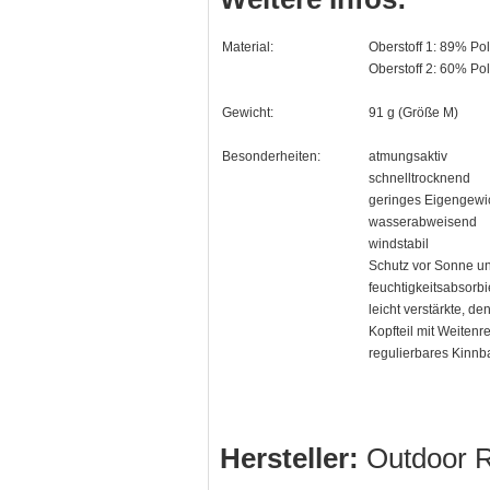
Material:
Oberstoff 1: 89% Po
Oberstoff 2: 60% Po
Gewicht:
91 g (Größe M)
Besonderheiten:
atmungsaktiv
schnelltrocknend
geringes Eigengewi
wasserabweisend
windstabil
Schutz vor Sonne u
feuchtigkeitsabsorb
leicht verstärkte, d
Kopfteil mit Weitenr
regulierbares Kinn
Hersteller:
Outdoor R