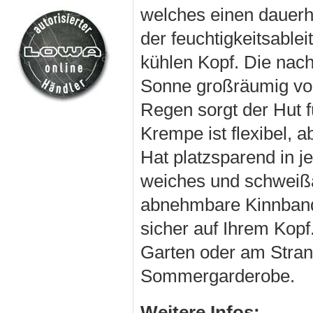
welches einen dauerh
der feuchtigkeitsable
kühlen Kopf. Die nac
Sonne großräumig von
Regen sorgt der Hut f
Krempe ist flexibel, 
Hat platzsparend in j
weiches und schweißa
abnehmbare Kinnband i
sicher auf Ihrem Kop
Garten oder am Strand
Sommergarderobe.
Weitere Infos: