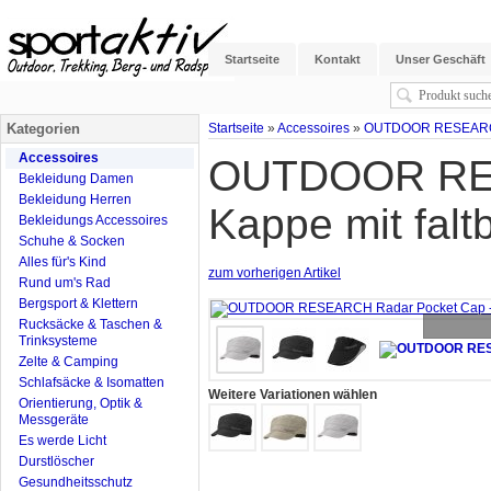
Startseite
Kontakt
Unser Geschäft
Kategorien
Startseite
»
Accessoires
»
OUTDOOR RESEARCH R
Accessoires
OUTDOOR RES
Bekleidung Damen
Bekleidung Herren
Kappe mit falt
Bekleidungs Accessoires
Schuhe & Socken
Alles für's Kind
zum vorherigen Artikel
Rund um's Rad
Bergsport & Klettern
Rucksäcke & Taschen &
Trinksysteme
Zelte & Camping
Schlafsäcke & Isomatten
Weitere Variationen wählen
Orientierung, Optik &
Messgeräte
Es werde Licht
Durstlöscher
Gesundheitsschutz