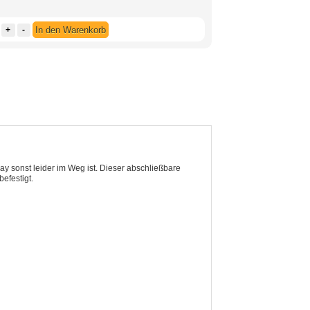
+
-
In den Warenkorb
lay sonst leider im Weg ist. Dieser abschließbare
efestigt.