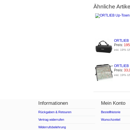
Ähnliche Artike
ORTLIEB D
Preis:
195
inkl. 19% U
ORTLIEB M
Preis:
33,
inkl. 19% U
Informationen
Mein Konto
Rückgaben & Retouren
Bestellhistorie
Vertrag widerrufen
Wunschzettel
Widerrufsbelehrung