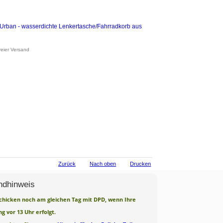
rban - wasserdichte Lenkertasche/Fahrradkorb aus
reier Versand
Zurück
Nach oben
Drucken
ndhinweis
chicken noch am gleichen Tag mit DPD, wenn Ihre
ng vor 13 Uhr erfolgt.