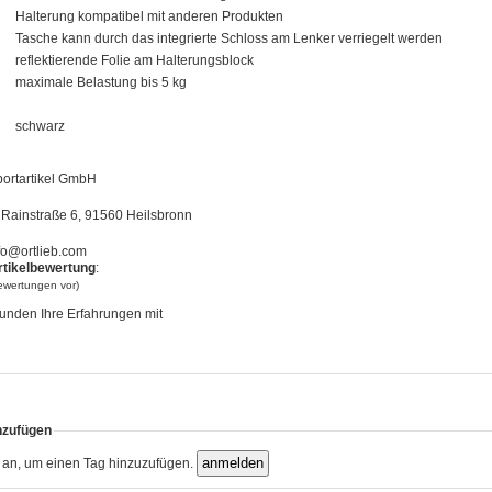
Halterung kompatibel mit anderen Produkten
Tasche kann durch das integrierte Schloss am Lenker verriegelt werden
reflektierende Folie am Halterungsblock
maximale Belastung bis 5 kg
schwarz
portartikel GmbH
Rainstraße 6, 91560 Heilsbronn
fo@ortlieb.com
rtikelbewertung
:
bewertungen vor)
unden Ihre Erfahrungen mit
nzufügen
h an, um einen Tag hinzuzufügen.