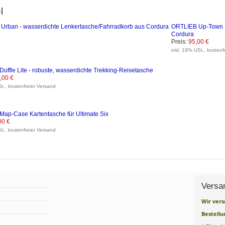
l
ORTLIEB Up-Town U
Cordura
Preis:
95,00 €
inkl. 19% USt., kostenf
uffle Lite - robuste, wasserdichte Trekking-Reisetasche
,00 €
St., kostenfreier Versand
ap-Case Kartentasche für Ultimate Six
00 €
St., kostenfreier Versand
Versa
Wir vers
Bestellu