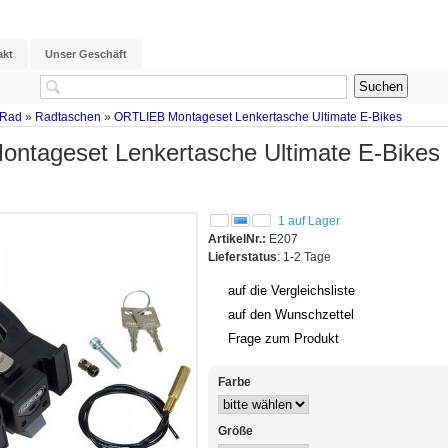
akt
Unser Geschäft
 Rad
»
Radtaschen
»
ORTLIEB Montageset Lenkertasche Ultimate E-Bikes
ntageset Lenkertasche Ultimate E-Bikes
1 auf Lager
ArtikelNr.:
E207
Lieferstatus
: 1-2 Tage
auf die Vergleichsliste
auf den Wunschzettel
Frage zum Produkt
Farbe
Größe