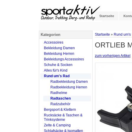
Startseite
Kont
Kategorien
Startseite
»
Rund um's
Accessoires
ORTLIEB Mo
Bekleidung Damen
Bekleidung Herren
zum vorherigen Artikel
Bekleidungs Accessoires
Schuhe & Socken
Alles für's Kind
Rund um's Rad
Radbekleidung Damen
Radbekleidung Herren
Radhelme
Radtaschen
Radzubehör
Bergsport & Klettern
Rucksäcke & Taschen &
Trinksysteme
Zelte & Camping
Schlafsäcke & Isomatten