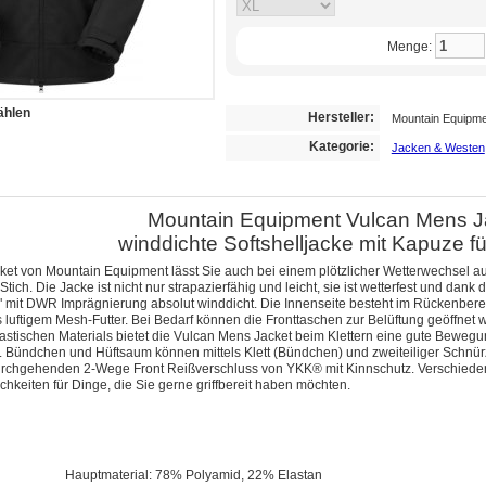
Menge:
ählen
Hersteller:
Mountain Equipm
Kategorie:
Jacken & Westen
Mountain Equipment Vulcan Mens J
winddichte Softshelljacke mit Kapuze f
et von Mountain Equipment lässt Sie auch bei einem plötzlicher Wetterwechsel au
Stich. Die Jacke ist nicht nur strapazierfähig und leicht, sie ist wetterfest und da
P" mit DWR Imprägnierung absolut winddicht. Die Innenseite besteht im Rückenber
luftigem Mesh-Futter. Bei Bedarf können die Fronttaschen zur Belüftung geöffnet we
astischen Materials bietet die Vulcan Mens Jacket beim Klettern eine gute Bewegun
r. Bündchen und Hüftsaum können mittels Klett (Bündchen) und zweiteiliger Schn
durchgehenden 2-Wege Front Reißverschluss von YKK® mit Kinnschutz. Verschiede
hkeiten für Dinge, die Sie gerne griffbereit haben möchten.
Hauptmaterial: 78% Polyamid, 22% Elastan