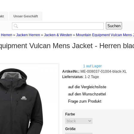
akt
Unser Geschäft
 Herren
»
Jacken Herren
»
Jacken & Westen
»
Mountain Equipment Vulcan Mens Ja
uipment Vulcan Mens Jacket - Herren bla
1 auf Lager
ArtikelNr.:
ME-008037-01004-black-XL
Lieferstatus
: 1-2 Tage
auf die Vergleichsliste
auf den Wunschzettel
Frage zum Produkt
Farbe
Größe