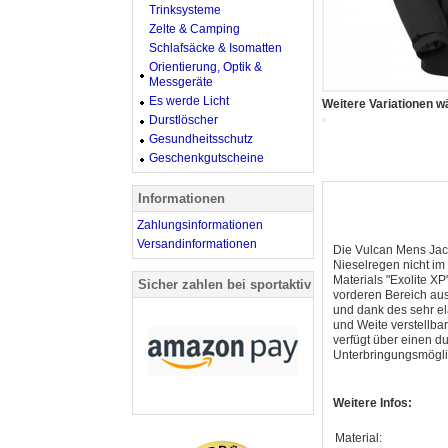
Trinksysteme
Zelte & Camping
Schlafsäcke & Isomatten
Orientierung, Optik &
Messgeräte
Es werde Licht
Weitere Variationen w
Durstlöscher
Gesundheitsschutz
Geschenkgutscheine
Informationen
Zahlungsinformationen
Versandinformationen
Die Vulcan Mens Jack
Nieselregen nicht im 
Materials "Exolite X
Sicher zahlen bei sportaktiv
vorderen Bereich aus 
und dank des sehr el
und Weite verstellba
verfügt über einen 
Unterbringungsmöglic
Weitere Infos:
Material: