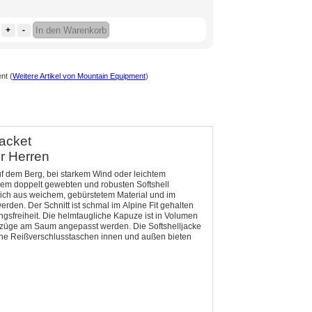
+
-
In den Warenkorb
ent
(
Weitere Artikel von Mountain Equipment
)
acket
ür Herren
f dem Berg, bei starkem Wind oder leichtem
nk dem doppelt gewebten und robusten Softshell
eich aus weichem, gebürstetem Material und im
rden. Der Schnitt ist schmal im Alpine Fit gehalten
gsfreiheit. Die helmtaugliche Kapuze ist in Volumen
ürzüge am Saum angepasst werden. Die Softshelljacke
ne Reißverschlusstaschen innen und außen bieten