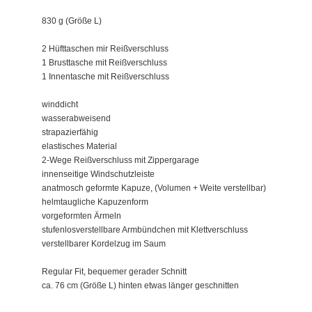
830 g (Größe L)
2 Hüfttaschen mir Reißverschluss
1 Brusttasche mit Reißverschluss
1 Innentasche mit Reißverschluss
winddicht
wasserabweisend
strapazierfähig
elastisches Material
2-Wege Reißverschluss mit Zippergarage
innenseitige Windschutzleiste
anatmosch geformte Kapuze, (Volumen + Weite verstellbar)
helmtaugliche Kapuzenform
vorgeformten Ärmeln
stufenlosverstellbare Armbündchen mit Klettverschluss
verstellbarer Kordelzug im Saum
Regular Fit, bequemer gerader Schnitt
ca. 76 cm (Größe L) hinten etwas länger geschnitten