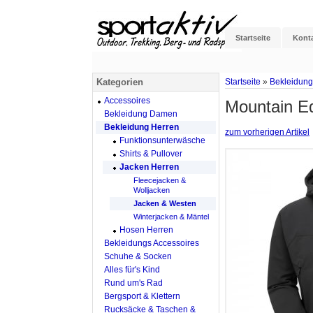
Startseite
Kont
Kategorien
Startseite
»
Bekleidung
Accessoires
Mountain Eq
Bekleidung Damen
Bekleidung Herren
zum vorherigen Artikel
Funktionsunterwäsche
Shirts & Pullover
Jacken Herren
Fleecejacken &
Wolljacken
Jacken & Westen
Winterjacken & Mäntel
Hosen Herren
Bekleidungs Accessoires
Schuhe & Socken
Alles für's Kind
Rund um's Rad
Bergsport & Klettern
Rucksäcke & Taschen &