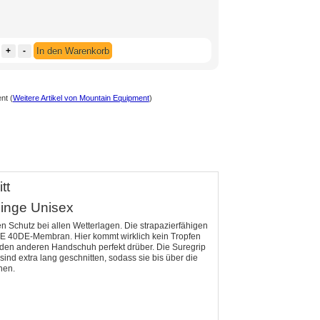
+
-
In den Warenkorb
ent
(
Weitere Artikel von Mountain Equipment
)
tt
inge Unisex
en Schutz bei allen Wetterlagen. Die strapazierfähigen
 40DE-Membran. Hier kommt wirklich kein Tropfen
eden anderen Handschuh perfekt drüber. Die Suregrip
ind extra lang geschnitten, sodass sie bis über die
nen.