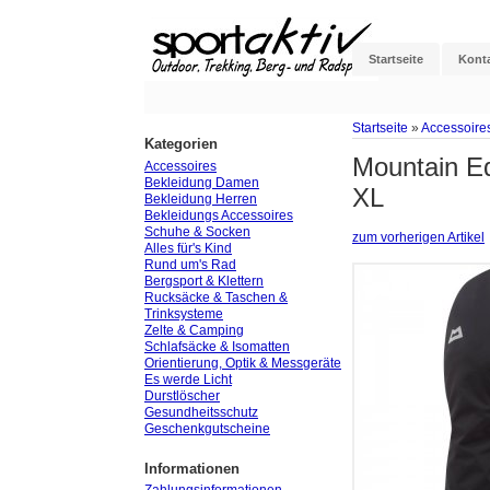
Startseite
Kont
Startseite
»
Accessoire
Kategorien
Mountain E
Accessoires
Bekleidung Damen
XL
Bekleidung Herren
Bekleidungs Accessoires
Schuhe & Socken
zum vorherigen Artikel
Alles für's Kind
Rund um's Rad
Bergsport & Klettern
Rucksäcke & Taschen &
Trinksysteme
Zelte & Camping
Schlafsäcke & Isomatten
Orientierung, Optik & Messgeräte
Es werde Licht
Durstlöscher
Gesundheitsschutz
Geschenkgutscheine
Informationen