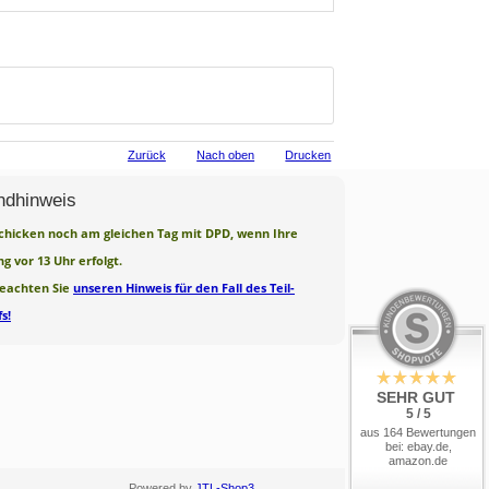
Zurück
Nach oben
Drucken
ndhinweis
chicken noch am gleichen Tag mit DPD, wenn Ihre
ng vor 13 Uhr erfolgt.
beachten Sie
unseren Hinweis für den Fall des Teil-
s!
SEHR GUT
5 / 5
aus 164 Bewertungen
bei: ebay.de,
amazon.de
Powered by
JTL-Shop3