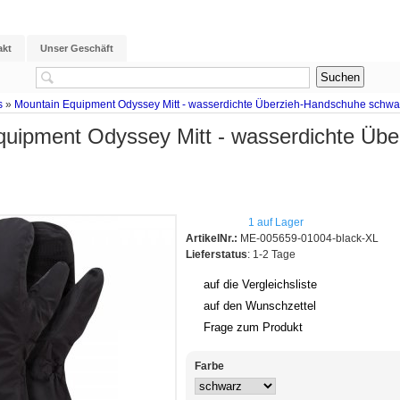
akt
Unser Geschäft
s
»
Mountain Equipment Odyssey Mitt - wasserdichte Überzieh-Handschuhe schwa
quipment Odyssey Mitt - wasserdichte Üb
1 auf Lager
ArtikelNr.:
ME-005659-01004-black-XL
Lieferstatus
: 1-2 Tage
auf die Vergleichsliste
auf den Wunschzettel
Frage zum Produkt
Farbe