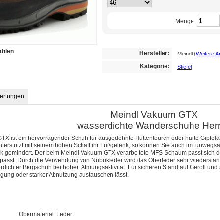
Menge:
ählen
Hersteller:
Meindl
(
Weitere Ar
Kategorie:
Stiefel
ertungen
Meindl Vakuum GTX
wasserdichte Wanderschuhe Her
X ist ein hervorragender Schuh für ausgedehnte Hüttentouren oder harte Gipfela
nterstützt mit seinem hohen Schaft ihr Fußgelenk, so können Sie auch im unwegs
rk gemindert. Der beim Meindl Vakuum GTX verarbeitete MFS
-Schaum passt sich d
passt. Durch die Verwendung von Nubukleder wird das Oberleder sehr wiederstand
erdichter Bergschuh bei hoher Atmungsaktivität. Für sicheren Stand auf Geröll und
igung oder starker Abnutzung austauschen lässt.
Obermaterial: Leder