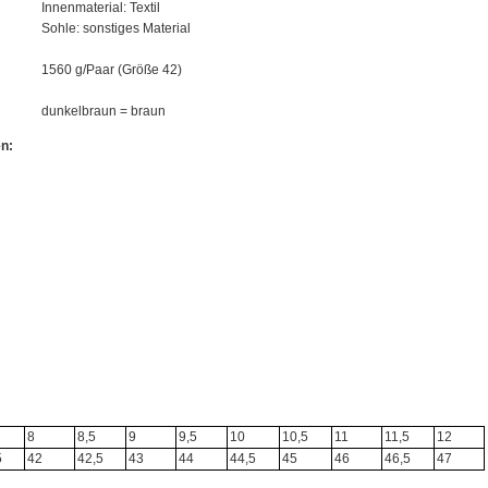
Innenmaterial: Textil
Sohle: sonstiges Material
1560 g/Paar (Größe 42)
dunkelbraun = braun
n:
8
8,5
9
9,5
10
10,5
11
11,5
12
5
42
42,5
43
44
44,5
45
46
46,5
47