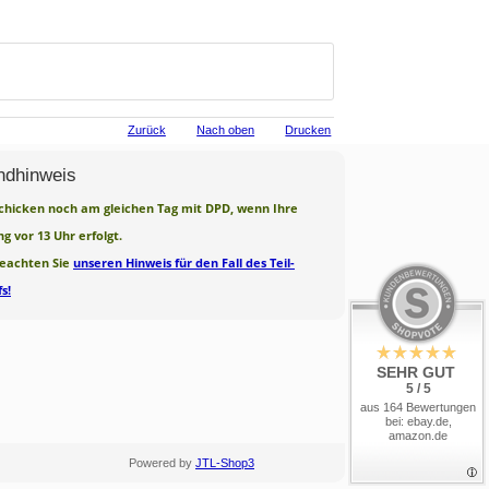
Zurück
Nach oben
Drucken
ndhinweis
chicken noch am gleichen Tag mit DPD, wenn Ihre
ng vor 13 Uhr erfolgt.
beachten Sie
unseren Hinweis für den Fall des Teil-
s!
SEHR GUT
5 / 5
aus 164 Bewertungen
bei: ebay.de,
amazon.de
Powered by
JTL-Shop3