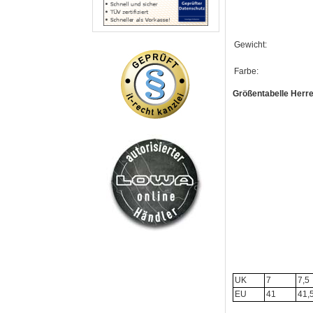
Gewicht:
Farbe:
Größentabelle Herre
UK
7
7,5
EU
41
41,