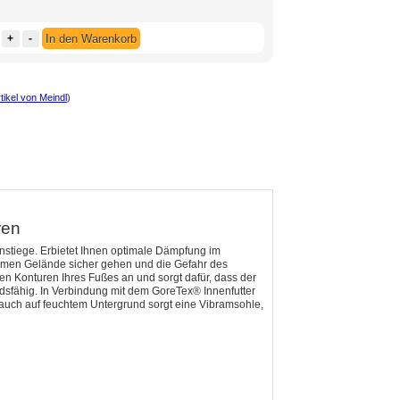
+
-
In den Warenkorb
tikel von Meindl
)
ren
nstiege. Erbietet Ihnen optimale Dämpfung im
amen Gelände sicher gehen und die Gefahr des
en Konturen Ihres Fußes an und sorgt dafür, dass der
sfähig. In Verbindung mit dem GoreTex® Innenfutter
 auch auf feuchtem Untergrund sorgt eine Vibramsohle,