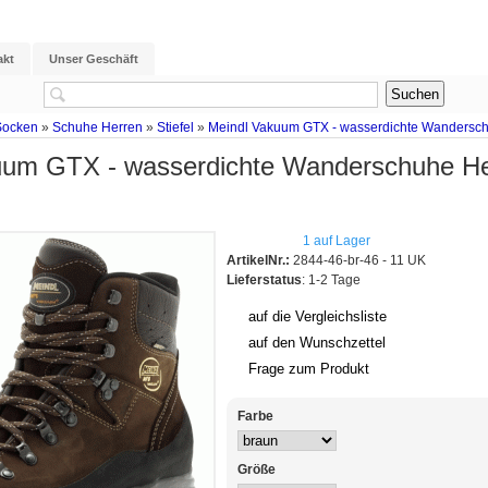
akt
Unser Geschäft
Socken
»
Schuhe Herren
»
Stiefel
»
Meindl Vakuum GTX - wasserdichte Wandersch
uum GTX - wasserdichte Wanderschuhe He
1 auf Lager
ArtikelNr.:
2844-46-br-46 - 11 UK
Lieferstatus
: 1-2 Tage
auf die Vergleichsliste
auf den Wunschzettel
Frage zum Produkt
Farbe
Größe