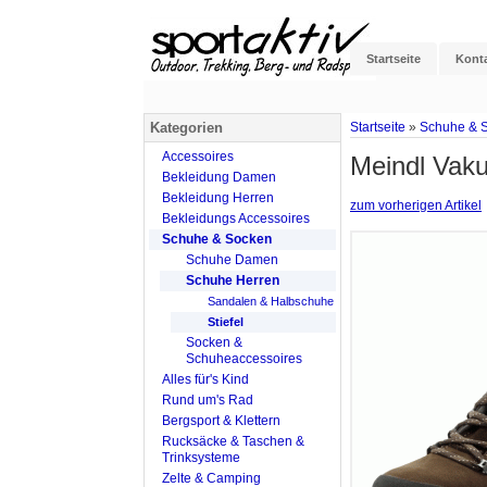
Startseite
Kont
Kategorien
Startseite
»
Schuhe & 
Accessoires
Meindl Vak
Bekleidung Damen
Bekleidung Herren
zum vorherigen Artikel
Bekleidungs Accessoires
Schuhe & Socken
Schuhe Damen
Schuhe Herren
Sandalen & Halbschuhe
Stiefel
Socken &
Schuheaccessoires
Alles für's Kind
Rund um's Rad
Bergsport & Klettern
Rucksäcke & Taschen &
Trinksysteme
Zelte & Camping