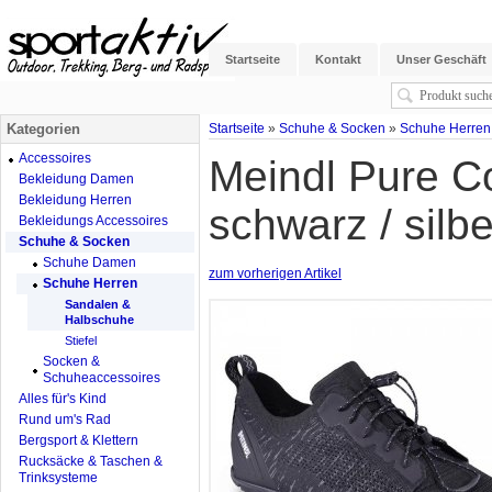
Startseite
Kontakt
Unser Geschäft
Kategorien
Startseite
»
Schuhe & Socken
»
Schuhe Herren
Accessoires
Meindl Pure C
Bekleidung Damen
Bekleidung Herren
schwarz / silbe
Bekleidungs Accessoires
Schuhe & Socken
Schuhe Damen
zum vorherigen Artikel
Schuhe Herren
Sandalen &
Halbschuhe
Stiefel
Socken &
Schuheaccessoires
Alles für's Kind
Rund um's Rad
Bergsport & Klettern
Rucksäcke & Taschen &
Trinksysteme