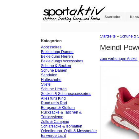
Startseite
Kont
Startseite
»
Schuhe & 
Kategorien
Meindl Powe
Accessoires
Bekleidung Damen
Bekleidung Herren
zum vorherigen Artikel
Bekleidungs Accessoires
Schuhe & Socken
Schuhe Damen
Sandalen
Halbschuhe
Stiefel
Schuhe Herren
Socken & Schuheaccessoires
Alles für's Kind
Rund um's Rad
Bergsport & Klettern
Rucksäcke & Taschen &
Trinksysteme
Zelte & Camping
Schlafsäcke & Isomatten
Orientierung, Optik & Messgeräte
Es werde Licht