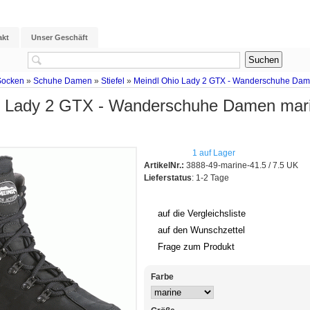
akt
Unser Geschäft
Socken
»
Schuhe Damen
»
Stiefel
»
Meindl Ohio Lady 2 GTX - Wanderschuhe Dame
o Lady 2 GTX - Wanderschuhe Damen mari
1 auf Lager
ArtikelNr.:
3888-49-marine-41.5 / 7.5 UK
Lieferstatus
: 1-2 Tage
auf die Vergleichsliste
auf den Wunschzettel
Frage zum Produkt
Farbe