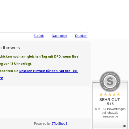
Zurück
Nach oben
Drucken
ndhinweis
chicken noch am gleichen Tag mit DPD, wenn Ihre
ng vor 13 Uhr erfolgt.
beachten Sie
unseren Hinweis für den Fall des Teil-
s!
SEHR GUT
5 / 5
aus 164 Bewertungen
bei: ebay.de,
amazon.de
Powered by
JTL-Shop3