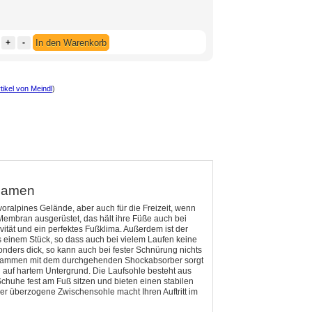
+
-
In den Warenkorb
tikel von Meindl
)
Damen
voralpines Gelände, aber auch für die Freizeit, wenn
Membran ausgerüstet, das hält ihre Füße auch bei
tät und ein perfektes Fußklima. Außerdem ist der
aus einem Stück, so dass auch bei vielem Laufen keine
nders dick, so kann auch bei fester Schnürung nichts
Zusammen mit dem durchgehenden Shockabsorber sorgt
 auf hartem Untergrund. Die Laufsohle besteht aus
huhe fest am Fuß sitzen und bieten einen stabilen
der überzogene Zwischensohle macht Ihren Auftritt im