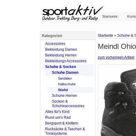
Startseite
Kont
Kategorien
Startseite
»
Schuhe & 
Accessoires
Meindl Ohi
Bekleidung Damen
Bekleidung Herren
zum vorherigen Artikel
Bekleidungs Accessoires
Schuhe & Socken
Schuhe Damen
Sandalen
Halbschuhe
Stiefel
Schuhe Herren
Socken &
Schuheaccessoires
Alles für's Kind
Rund um's Rad
Bergsport & Klettern
Rucksäcke & Taschen &
Trinksysteme