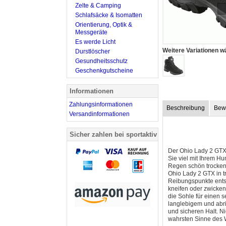
Zelte & Camping
Schlafsäcke & Isomatten
Orientierung, Optik &
Messgeräte
Es werde Licht
Weitere Variationen w
Durstlöscher
Gesundheitsschutz
Geschenkgutscheine
Informationen
Zahlungsinformationen
Beschreibung
Bew
Versandinformationen
Sicher zahlen bei sportaktiv
Der Ohio Lady 2 GTX 
Sie viel mit Ihrem H
Regen schön trocken.
Ohio Lady 2 GTX in tr
Reibungspunkte entst
kneifen oder zwicke
die Sohle für einen 
langlebigem und abri
und sicheren Halt. N
wahrsten Sinne des W