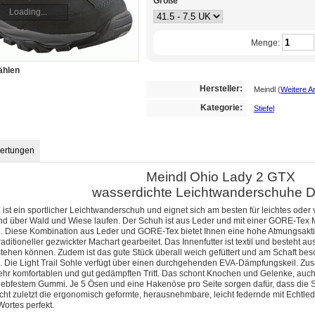
Größe
Loading...
Menge:
ählen
Hersteller:
Meindl
(
Weitere Ar
Kategorie:
Stiefel
ertungen
Meindl Ohio Lady 2 GTX
wasserdichte Leichtwanderschuhe 
ist ein sportlicher Leichtwanderschuh und eignet sich am besten für leichtes oder 
und über Wald und Wiese laufen. Der Schuh ist aus Leder und mit einer GORE-Tex 
 Diese Kombination aus Leder und GORE-Tex bietet Ihnen eine hohe Atmungsaktivi
aditioneller gezwickter Machart gearbeitet. Das Innenfutter ist textil und besteht 
ehen können. Zudem ist das gute Stück überall weich gefüttert und am Schaft beso
n. Die Light Trail Sohle verfügt über einen durchgehenden EVA-Dämpfungskeil. 
sehr komfortablen und gut gedämpften Tritt. Das schont Knochen und Gelenke, auch
ebfestem Gummi. Je 5 Ösen und eine Hakenöse pro Seite sorgen dafür, dass die Sc
icht zuletzt die ergonomisch geformte, herausnehmbare, leicht federnde mit Echtle
ortes perfekt.