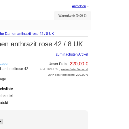
Anmelden
Warenkorb (0,00 €)
he Damen anthrazit rose 42 / 8 UK
n anthrazit rose 42 / 8 UK
zum nächsten Artikel
220,00 €
 Lager
Unser Preis :
-anthrazitrose-42
inkl. 19% USt.,
kostenfreier Versand
UVP
des Herstellers: 220,00 €
Tage
ichsliste
hzettel
odukt