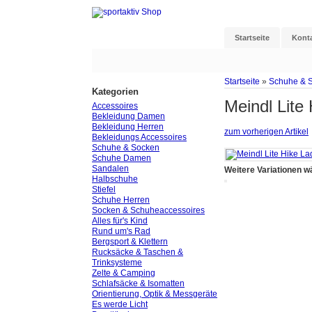
Startseite
Kont
Startseite
»
Schuhe & 
Kategorien
Meindl Lite
Accessoires
Bekleidung Damen
Bekleidung Herren
zum vorherigen Artikel
Bekleidungs Accessoires
Schuhe & Socken
Schuhe Damen
Sandalen
Weitere Variationen w
Halbschuhe
Stiefel
Schuhe Herren
Socken & Schuheaccessoires
Alles für's Kind
Rund um's Rad
Bergsport & Klettern
Rucksäcke & Taschen &
Trinksysteme
Zelte & Camping
Schlafsäcke & Isomatten
Orientierung, Optik & Messgeräte
Es werde Licht