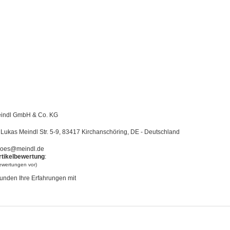
indl GmbH & Co. KG
Lukas Meindl Str. 5-9, 83417 Kirchanschöring, DE - Deutschland
oes@meindl.de
rtikelbewertung
:
bewertungen vor)
unden Ihre Erfahrungen mit