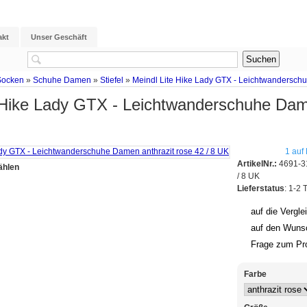
akt
Unser Geschäft
Socken
»
Schuhe Damen
»
Stiefel
»
Meindl Lite Hike Lady GTX - Leichtwanderschu
 Hike Lady GTX - Leichtwanderschuhe Dame
1 auf
ArtikelNr.:
4691-31
ählen
/ 8 UK
Lieferstatus
: 1-2 
auf die Vergle
auf den Wunsc
Frage zum Pr
Farbe