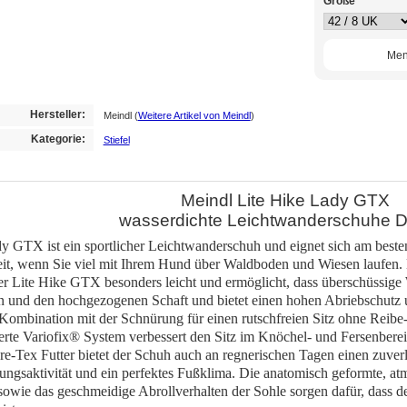
Größe
Men
Hersteller:
Meindl
(
Weitere Artikel von Meindl
)
Kategorie:
Stiefel
Meindl Lite Hike Lady GTX
wasserdichte Leichtwanderschuhe 
y GTX ist ein sportlicher Leichtwanderschuh und eignet sich am besten 
zeit, wenn Sie viel mit Ihrem Hund über Waldboden und Wiesen laufen.
der Lite Hike GTX besonders leicht und ermöglicht, dass überschüssig
ten und den hochgezogenen Schaft und bietet einen hohen Abriebschutz
 Kombination mit der Schnürung für einen rutschfreien Sitz ohne Reibe
rte Variofix® System verbessert den Sitz im Knöchel- und Fersenbere
e-Tex Futter bietet der Schuh auch an regnerischen Tagen einen zuver
ungsaktivität und ein perfektes Fußklima. Die anatomisch geformte, a
wie das geschmeidige Abrollverhalten der Sohle sorgen dafür, dass der