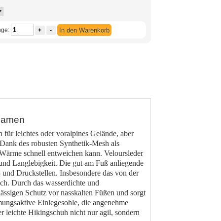
ge:
+
-
In den Warenkorb
Damen
für leichtes oder voralpines Gelände, aber
 Dank des robusten Synthetik-Mesh als
e Wärme schnell entweichen kann. Veloursleder
 und Langlebigkeit. Die gut am Fuß anliegende
- und Druckstellen. Insbesondere das von der
ich. Durch das wasserdichte und
lässigen Schutz vor nasskalten Füßen und sorgt
tmungsaktive Einlegesohle, die angenehme
 leichte Hikingschuh nicht nur agil, sondern