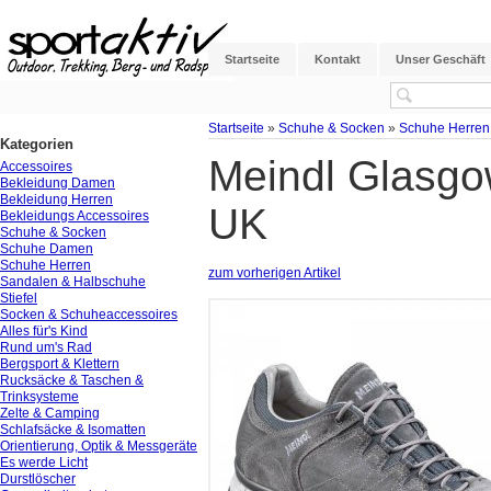
Startseite
Kontakt
Unser Geschäft
Startseite
»
Schuhe & Socken
»
Schuhe Herren
Kategorien
Meindl Glasgo
Accessoires
Bekleidung Damen
Bekleidung Herren
UK
Bekleidungs Accessoires
Schuhe & Socken
Schuhe Damen
Schuhe Herren
zum vorherigen Artikel
Sandalen & Halbschuhe
Stiefel
Socken & Schuheaccessoires
Alles für's Kind
Rund um's Rad
Bergsport & Klettern
Rucksäcke & Taschen &
Trinksysteme
Zelte & Camping
Schlafsäcke & Isomatten
Orientierung, Optik & Messgeräte
Es werde Licht
Durstlöscher