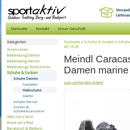
Startseite
Kontakt
Unser Geschäft
Kategorien
Startseite
»
Schuhe & Socken
»
Schuh
42 / 8 UK
Accessoires
Bekleidung Damen
Meindl Caraca
Bekleidung Herren
Bekleidungs Accessoires
Damen marine 
Schuhe & Socken
Schuhe Damen
zum vorherigen Artikel
Sandalen
Halbschuhe
Stiefel
Schuhe Herren
Socken &
Schuheaccessoires
Alles für's Kind
Rund um's Rad
Bergsport & Klettern