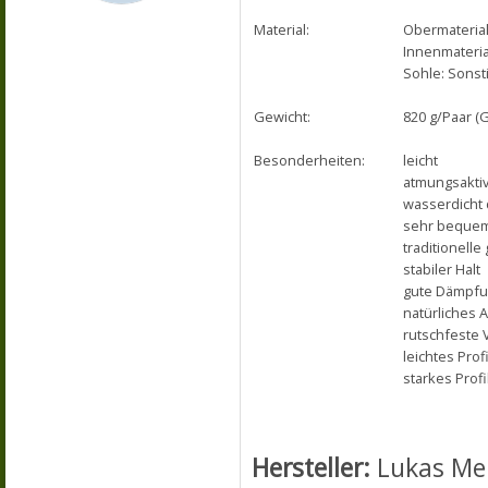
Material:
Obermaterial
Innenmaterial
Sohle: Sonst
Gewicht:
820 g/Paar (
Besonderheiten:
leicht
atmungsakti
wasserdicht
sehr beque
traditionelle
stabiler Halt
gute Dämpf
natürliches A
rutschfeste 
leichtes Profi
starkes Profi
Hersteller:
Lukas Me