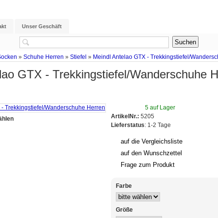
akt
Unser Geschäft
Socken
»
Schuhe Herren
»
Stiefel
»
Meindl Antelao GTX - Trekkingstiefel/Wanders
lao GTX - Trekkingstiefel/Wanderschuhe H
5 auf Lager
ArtikelNr.:
5205
ählen
Lieferstatus
: 1-2 Tage
auf die Vergleichsliste
auf den Wunschzettel
Frage zum Produkt
Farbe
Größe