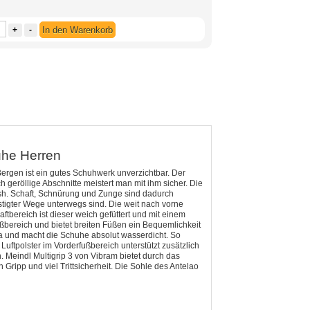
+
-
In den Warenkorb
uhe Herren
Bergen ist ein gutes Schuhwerk unverzichtbar. Der
geröllige Abschnitte meistert man mit ihm sicher. Die
esh. Schaft, Schnürung und Zunge sind dadurch
stigter Wege unterwegs sind. Die weit nach vorne
ftbereich ist dieser weich gefüttert und mit einem
ußbereich und bietet breiten Füßen ein Bequemlichkeit
a und macht die Schuhe absolut wasserdicht. So
ftpolster im Vorderfußbereich unterstützt zusätzlich
eindl Multigrip 3 von Vibram bietet durch das
Gripp und viel Trittsicherheit. Die Sohle des Antelao