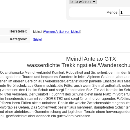
Menge:
Hersteller:
Meindl
(
Weitere Artikel von Meindl
)
Kategorie:
Stiefel
Meindl Antelao GTX
wasserdichte Trekkingstiefel/Wandersch
Qualitätsmarke Meindl verbindet Komfort, Robustheit und Sicherheit, denn in den 
r ausgedehnte Touren und bequemes Wandern in leicht Alpinem Gelände, aber auch 
hen im oberen Bereich aus Veloursleder, ergänzt durch partielle Einsätze aus M
fende Geröllschutz aus Gummi schützt die Füße, auch wenn Sie mal außerhalb gefe
erbessert den Halt im Schuh und sorgt für optimalen Sitz. Für viel Komfort im Scha
Futter versehen. Der Comfort Fit Schnitt des Schuhs bietet mehr Platz im Vorderf
r im Innenbereich stammt von GORE TEX und sorgt für ein hervorragendes Fußklim
ützen Ihren Füßen nichts anhaben. Das in die weiche Zwischensohle eingebaute Lu
mfortables Gehen. Das Sohlenwerk besteht aus mehreren, dämpfenden Schichten. M
l und einer abriebfesten Gummimischung auf jeglichem Terrain einen hervorragenden 
abil, gewährleistet aber dennoch ein gutes Abrollverhalten.