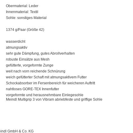
Obermaterial: Leder
Innenmaterial: Textil
Sohle: sonstiges Material
1374 g/Paar (Größe 42)
wasserdicht
atmungsaktiv
sehr gute Dämpfung, gutes Abrollverhalten
robuste Einsätze aus Mesh
gefütterte, vorgeformte Zunge
weit nach vorn reichende Schnürung
weich gefütterter Schaft mit atmungsaktivem Futter
Schockabsorber im Fersenbereich für weicheren Auftritt
nahtloses GORE-TEX Innenfutter
vorgeformte und herausnehmbare Einlegesohle
Meindl Multigrip 3 von Vibram abriebfeste und griffige Sohle
indl GmbH & Co. KG