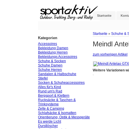
Startseite
Kont
Startseite
»
Schuhe & 
Kategorien
Meindl Ante
Accessoires
Bekleidung Damen
Bekleidung Herren
zum vorherigen Artikel
Bekleidungs Accessoires
Schuhe & Socken
Schuhe Damen
Schuhe Herren
Weitere Variationen w
Sandalen & Halbschuhe
Stiefel
Socken & Schuheaccessoires
Alles für's Kind
Rund um's Rad
Bergsport & Klettern
Rucksäcke & Taschen &
Trinksysteme
Zelte & Camping
Schlafsäcke & Isomatten
Orientierung, Optik & Messgeräte
Es werde Licht
Durstlöscher