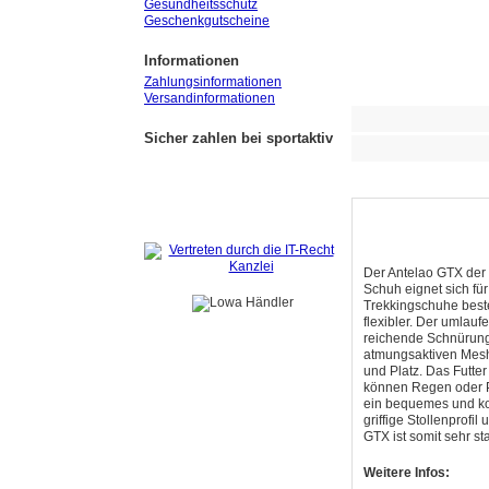
Gesundheitsschutz
Geschenkgutscheine
Informationen
Zahlungsinformationen
Versandinformationen
Sicher zahlen bei sportaktiv
Der Antelao GTX der 
Schuh eignet sich fü
Trekkingschuhe beste
flexibler. Der umlau
reichende Schnürung v
atmungsaktiven Mesh-
und Platz. Das Futte
können Regen oder Pf
ein bequemes und ko
griffige Stollenprofi
GTX ist somit sehr st
Weitere Infos: