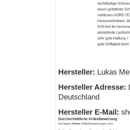
leichtläufige Schnür
weich gefütterter Sc
nahtloses GORE-TEX
herausnehmbare, d
EVA Keil für hervo
abriebfeste Laufsohle
sehr gute Haftung + 
gute Griffigkeit be
Hersteller:
Lukas Me
Hersteller Adresse:
L
Deutschland
Hersteller E-Mail:
sh
Durchschnittliche Artikelbewertung
:
(es liegen
keine
Artikelbewertungen vor)