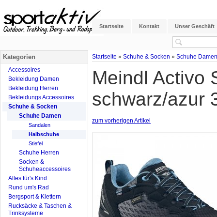
Startseite
Kontakt
Unser Geschäft
Kategorien
Startseite
»
Schuhe & Socken
»
Schuhe Dame
Accessoires
Meindl Activo
Bekleidung Damen
Bekleidung Herren
schwarz/azur 
Bekleidungs Accessoires
Schuhe & Socken
Schuhe Damen
zum vorherigen Artikel
Sandalen
Halbschuhe
Stiefel
Schuhe Herren
Socken &
Schuheaccessoires
Alles für's Kind
Rund um's Rad
Bergsport & Klettern
Rucksäcke & Taschen &
Trinksysteme