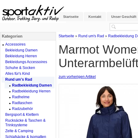
Startseite
Kontakt
Unser Geschäft
Kategorien
Startseite
»
Rund um's Rad
»
Radbekleidung 
Accessoires
Marmot Womens
Bekleidung Damen
Bekleidung Herren
Unterarmbelüf
Bekleidungs Accessoires
Schuhe & Socken
Alles für's Kind
zum vorherigen Artikel
Rund um's Rad
Radbekleidung Damen
Radbekleidung Herren
Radhelme
Radtaschen
Radzubehör
Bergsport & Klettern
Rucksäcke & Taschen &
Trinksysteme
Zelte & Camping
Schlafsäcke & Isomatten