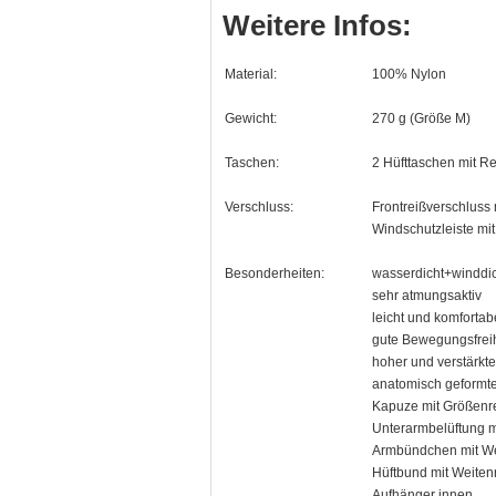
Weitere Infos:
Material:
100% Nylon
Gewicht:
270 g (Größe M)
Taschen:
2 Hüfttaschen mit R
Verschluss:
Frontreißverschluss 
Windschutzleiste mit
Besonderheiten:
wasserdicht+winddi
sehr atmungsaktiv
leicht und komfortab
gute Bewegungsfreih
hoher und verstärkt
anatomisch geformte
Kapuze mit Größenr
Unterarmbelüftung m
Armbündchen mit Wei
Hüftbund mit Weitenr
Aufhänger innen