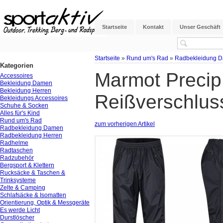
Startseite
Kontakt
Unser Geschäft
Startseite
»
Rund um's Rad
»
Radbekleidung 
Kategorien
Marmot Precip 
Accessoires
Bekleidung Damen
Bekleidung Herren
Reißverschlus
Bekleidungs Accessoires
Schuhe & Socken
Alles für's Kind
Rund um's Rad
zum vorherigen Artikel
Radbekleidung Damen
Radbekleidung Herren
Radhelme
Radtaschen
Radzubehör
Bergsport & Klettern
Rucksäcke & Taschen &
Trinksysteme
Zelte & Camping
Schlafsäcke & Isomatten
Orientierung, Optik & Messgeräte
Es werde Licht
Durstlöscher