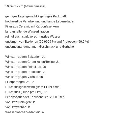
19 cm x 7 cm (h/durchmesser)
geringes Eigengewicht + geringes Packmaß
hochwertige Verarbeitung und lange Lebensdauer
Filter aus Ceramic mit Karbonfaserkern
langanhaltende Wasserfiltration
reinigt auch stark verschmutztes Wasser
entfernen von Bakterien (99,9999 %) und Protozoen (99,9 %)
entfernt unangenehmen Geschmack und Gerüche
Wirksam gegen Bakterien: Ja
Wirksam gegen Chemikalien/Toxine: Ja
Wirksam gegen Feinstaub: Ja
Wirksam gegen Protozoen: Ja
Wirksam gegen Viren: Nein
Filterporengröße: 0.2
Durchflussgeschwindigkeit: 1 Liter / min
Durchfluss (Hübe pro Liter): 85
Lebensdauer der Kartusche: ca. 2000 Liter
Vor Ort zu reinigen: Ja
Vor Ort wartbar: Ja
Wasserflaschen-Adapter: Ja