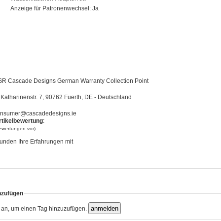
Anzeige für Patronenwechsel: Ja
R Cascade Designs German Warranty Collection Point
Katharinenstr. 7, 90762 Fuerth, DE - Deutschland
nsumer@cascadedesigns.ie
rtikelbewertung
:
bewertungen vor)
unden Ihre Erfahrungen mit
nzufügen
h an, um einen Tag hinzuzufügen.