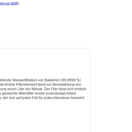
ikel von MSR
)
nhaltende Wasserfiltration von Bakterien (99,9999 %)
k-/Kohle Filterelement dient zur Bereitstellung von
einen Liter pro Minute. Der Filer lässt sich einfach
emachte Mikrofilter leistet zuverlässige Arbeit
 der sich auf jeden Fall für jedes Abenteuer bewehrt.