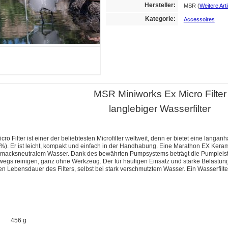
Hersteller:
MSR
(
Weitere Art
Kategorie:
Accessoires
MSR Miniworks Ex Micro Filter
langlebiger Wasserfilter
o Filter ist einer der beliebtesten Microfilter weltweit, denn er bietet eine langa
%). Er ist leicht, kompakt und einfach in der Handhabung. Eine Marathon EX Kerami
cksneutralem Wasser. Dank des bewährten Pumpsystems beträgt die Pumpleistung 
wegs reinigen, ganz ohne Werkzeug. Der für häufigen Einsatz und starke Belastung g
 Lebensdauer des Filters, selbst bei stark verschmutztem Wasser. Ein Wasserfilter,
456 g