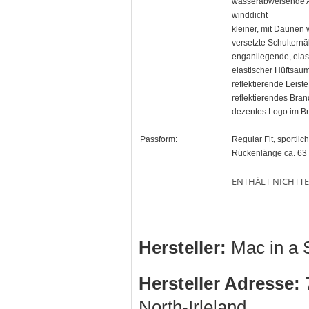
wasserabweisende 
winddicht
kleiner, mit Daunen 
versetzte Schulternä
enganliegende, ela
elastischer Hüftsau
reflektierende Leist
reflektierendes Bra
dezentes Logo im Br
Passform:
Regular Fit, sportli
Rückenlänge ca. 63
ENTHÄLT NICHTTE
Hersteller:
Mac in a S
Hersteller Adresse:
7
North-Irleland