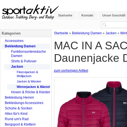
Startseite
Kontakt
Unser Geschäft
Kategorien
Startseite
»
Bekleidung Damen
»
Jacken
»
Wint
Accessoires
MAC IN A SAC
Bekleidung Damen
Funktionsunterwäsche
Daunenjacke 
Damen
Shirts & Pullover
Jacken
zum vorherigen Artikel
Fleecejacken &
Wolljacken
Jacken & Westen
Winterjacken & Mäntel
Hosen & Röcke & Kleider
Bekleidung Herren
Bekleidungs Accessoires
Schuhe & Socken
Alles für's Kind
Rund um's Rad
Bergsport & Klettern