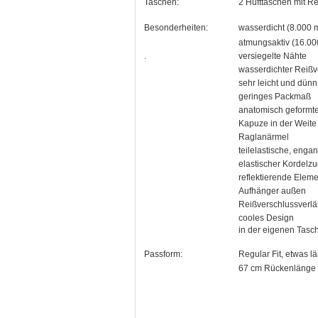
Taschen:
2 Hüfttaschen mit R
Besonderheiten:
wasserdicht (8.000
atmungsaktiv (16.00
.
versiegelte Nähte
wasserdichter Reißv
sehr leicht und dünn
geringes Packmaß
anatomisch geformt
Kapuze in der Weite 
Raglanärmel
teilelastische, eng
elastischer Kordelz
reflektierende Elem
Aufhänger außen
Reißverschlussverl
cooles Design
in der eigenen Tasc
Passform:
Regular Fit, etwas l
67 cm Rückenlänge 