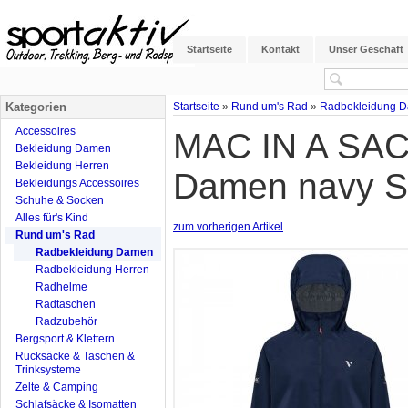
Startseite
Kontakt
Unser Geschäft
Kategorien
Startseite
»
Rund um's Rad
»
Radbekleidung 
Accessoires
MAC IN A SAC 
Bekleidung Damen
Bekleidung Herren
Damen navy S
Bekleidungs Accessoires
Schuhe & Socken
Alles für's Kind
zum vorherigen Artikel
Rund um's Rad
Radbekleidung Damen
Radbekleidung Herren
Radhelme
Radtaschen
Radzubehör
Bergsport & Klettern
Rucksäcke & Taschen &
Trinksysteme
Zelte & Camping
Schlafsäcke & Isomatten