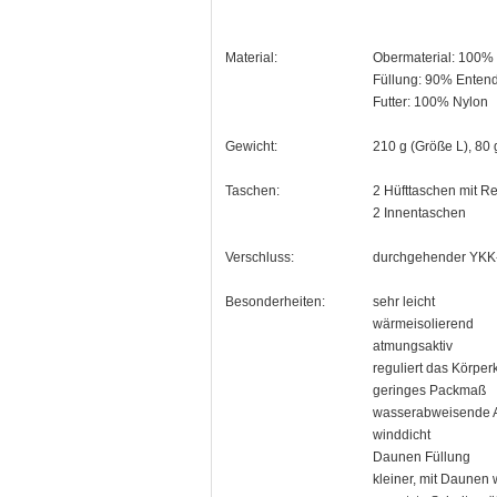
Material:
Obermaterial: 100% 
Füllung: 90% Enten
Futter: 100% Nylon
Gewicht:
210 g (Größe L), 80
Taschen:
2 Hüfttaschen mit R
2 Innentaschen
Verschluss:
durchgehender YKK-
Besonderheiten:
sehr leicht
wärmeisolierend
atmungsaktiv
reguliert das Körper
geringes Packmaß
wasserabweisende 
winddicht
Daunen Füllung
kleiner, mit Daunen 