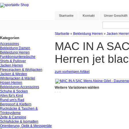
Startseite
Kontakt
Unser Geschäft
Startseite
»
Bekleidung Herren
»
Jacken Herre
Kategorien
MAC IN A SAC 
Accessoires
Bekleidung Damen
Bekleidung Herren
Herren jet bla
Funktionsunterwäsche
Shirts & Pullover
Jacken Herren
Fleecejacken & Wolljacken
zum vorherigen Artikel
Jacken & Westen
Winterjacken & Mäntel
Hosen Herren
Bekleidungs Accessoires
Weitere Variationen wählen
Schuhe & Socken
Alles für's Kind
Rund um's Rad
Bergsport & Klettern
Rucksäcke & Taschen &
Trinksysteme
Zelte & Camping
Schlafsäcke & Isomatten
Orientierung, Optik & Messgeräte