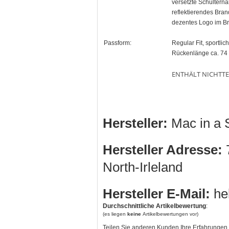
versetzte Schulternä
reflektierendes Bra
dezentes Logo im Br
Passform:
Regular Fit, sportli
Rückenlänge ca. 74
ENTHÄLT NICHTTE
Hersteller:
Mac in a S
Hersteller Adresse:
7
North-Irleland
Hersteller E-Mail:
he
Durchschnittliche Artikelbewertung
:
(es liegen
keine
Artikelbewertungen vor)
Teilen Sie anderen Kunden Ihre Erfahrungen 