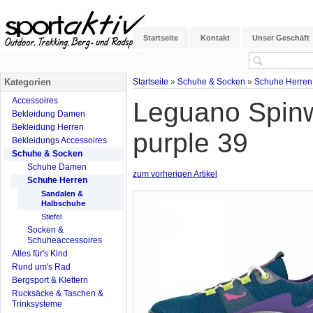
Startseite
Kontakt
Unser Geschäft
Kategorien
Startseite
»
Schuhe & Socken
»
Schuhe Herren
Accessoires
Leguano Spinw
Bekleidung Damen
Bekleidung Herren
purple 39
Bekleidungs Accessoires
Schuhe & Socken
Schuhe Damen
zum vorherigen Artikel
Schuhe Herren
Sandalen &
Halbschuhe
Stiefel
Socken &
Schuheaccessoires
Alles für's Kind
Rund um's Rad
Bergsport & Klettern
Rucksäcke & Taschen &
Trinksysteme