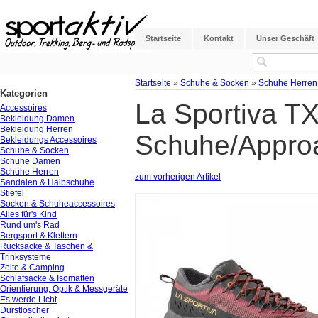
Startseite
Kontakt
Unser Geschäft
Startseite
»
Schuhe & Socken
»
Schuhe Herren
Kategorien
La Sportiva T
Accessoires
Bekleidung Damen
Bekleidung Herren
Schuhe/Appro
Bekleidungs Accessoires
Schuhe & Socken
Schuhe Damen
Schuhe Herren
zum vorherigen Artikel
Sandalen & Halbschuhe
Stiefel
Socken & Schuheaccessoires
Alles für's Kind
Rund um's Rad
Bergsport & Klettern
Rucksäcke & Taschen &
Trinksysteme
Zelte & Camping
Schlafsäcke & Isomatten
Orientierung, Optik & Messgeräte
Es werde Licht
Durstlöscher