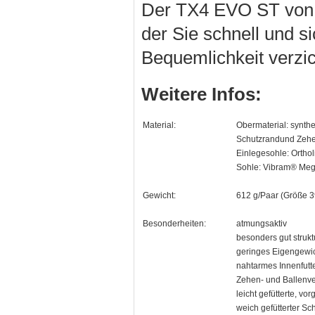
Der TX4 EVO ST von La
der Sie schnell und 
Bequemlichkeit verzi
Weitere Infos:
Material:
Obermaterial: synthe
Schutzrandund Zeh
Einlegesohle: O
Sohle: Vibram® Meg
Gewicht:
612 g/Paar (Größe 3
Besonderheiten:
atmungsaktiv
besonders gut strukt
geringes Eigengewi
nahtarmes Innenfutt
Zehen- und Ballenve
leicht gefütterte, vo
weich gefütterter Sc