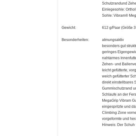
Schutzrandund Zeh
Einlegesohle: O
Sohle: Vibram® Meg
Gewicht:
612 g/Paar (Größe 3
Besonderheiten:
atmungsaktiv
besonders gut strukt
geringes Eigengewi
nahtarmes Innenfutt
Zehen- und Ballenve
leicht gefütterte, vo
weich gefütterter Sc
direkt einstellbares
Gummischutzrand und
Schlaufe an der Fers
MegaGrip Vibram G
eingespritzte und 
Climbing Zone vorne
vorgeformte und he
Hinweis: Der Schuh f