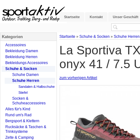
Startseite
Kontakt
Unser Geschäft
Kategorien
Startseite
»
Schuhe & Socken
»
Schuhe Herren
Accessoires
La Sportiva T
Bekleidung Damen
Bekleidung Herren
onyx 41 / 7.5 
Bekleidungs Accessoires
Schuhe & Socken
Schuhe Damen
zum vorherigen Artikel
Schuhe Herren
Sandalen & Halbschuhe
Stiefel
Socken &
Schuheaccessoires
Alles für's Kind
Rund um's Rad
Bergsport & Klettern
Rucksäcke & Taschen &
Trinksysteme
Zelte & Camping