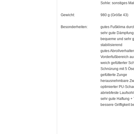
Sohle: sonstiges Mat
Gewicht:
980 g (Größe 43)
Besonderheiten:
gutes Fußklima durch
sehr gute Dämpfung
bequeme und sehr g
stabilisierend
gutes Abrollverhalte
Vorderfußbereich aus
weich gefütterter Sch
Schnürung mit 5 Ös
gefütterte Zunge
herausnehmbare Zw
optimierter PU-Sch
abriebfeste Laufsohle
sehr gute Haftung + 
bessere Griffigkeit