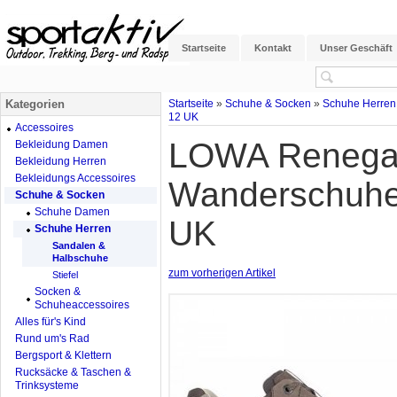
Startseite
Kontakt
Unser Geschäft
Kategorien
Startseite
»
Schuhe & Socken
»
Schuhe Herren
12 UK
Accessoires
LOWA Renegad
Bekleidung Damen
Bekleidung Herren
Bekleidungs Accessoires
Wanderschuhe 
Schuhe & Socken
Schuhe Damen
UK
Schuhe Herren
Sandalen &
Halbschuhe
zum vorherigen Artikel
Stiefel
Socken &
Schuheaccessoires
Alles für's Kind
Rund um's Rad
Bergsport & Klettern
Rucksäcke & Taschen &
Trinksysteme