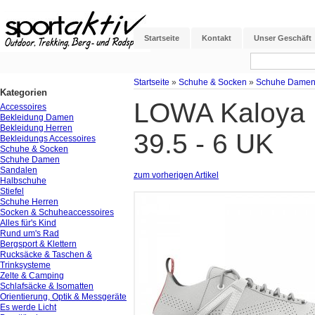
Startseite
Kontakt
Unser Geschäft
Startseite
»
Schuhe & Socken
»
Schuhe Dame
Kategorien
LOWA Kaloya L
Accessoires
Bekleidung Damen
Bekleidung Herren
39.5 - 6 UK
Bekleidungs Accessoires
Schuhe & Socken
Schuhe Damen
Sandalen
zum vorherigen Artikel
Halbschuhe
Stiefel
Schuhe Herren
Socken & Schuheaccessoires
Alles für's Kind
Rund um's Rad
Bergsport & Klettern
Rucksäcke & Taschen &
Trinksysteme
Zelte & Camping
Schlafsäcke & Isomatten
Orientierung, Optik & Messgeräte
Es werde Licht