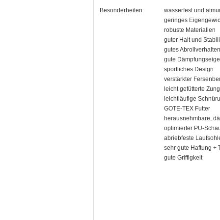
Besonderheiten:
wasserfest und atmu
geringes Eigengewic
robuste Materialien
guter Halt und Stabili
gutes Abrollverhalte
gute Dämpfungseige
sportliches Design
verstärkter Fersenbe
leicht gefütterte Zun
leichtläufige Schnür
GOTE-TEX Futter
herausnehmbare, dä
optimierter PU-Scha
abriebfeste Laufsohle
sehr gute Haftung + 
gute Griffigkeit