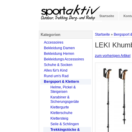
Startseite
Kont
Kategorien
Startseite
»
Bergsport &
Accessoires
LEKI Khumbu
Bekleidung Damen
Bekleidung Herren
zum vorherigen Artikel
Bekleidungs Accessoires
Schuhe & Socken
Alles für's Kind
Rund um's Rad
Bergsport & Klettern
Helme, Pickel &
Steigeisen
Karabiner &
Sicherungsgeräte
Klettergurte
Kletterschuhe
Klettersteig
Seile & Schlingen
Trekkingstöcke &