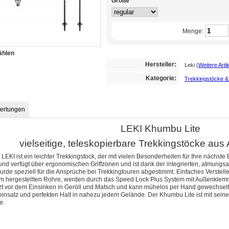
Größe
Menge:
ählen
Hersteller:
Leki
(
Weitere Arti
Kategorie:
Trekkingstöcke &
ertungen
LEKI Khumbu Lite
vielseitige, teleskopierbare Trekkingstöcke aus
EKI ist ein leichter Trekkingstock, der mit vielen Besonderheiten für Ihre nächste B
und verfügt über ergonomischen Griffzonen und ist dank der integrierten, atmungsa
wurde speziell für die Ansprüche bei Trekkingtouren abgestimmt. Einfaches Verste
m hergestellten Rohre, werden durch das Speed Lock Plus System mit Außenklemm
tzt vor dem Einsinken in Geröll und Matsch und kann mühelos per Hand gewechselt
nsatz und perfekten Halt in nahezu jedem Gelände. Der Khumbu Lite ist mit seinen
nsprüche.