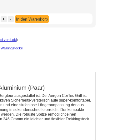
+
-
In den Warenkorb
kel von Leki
)
 Walkingstöcke
 Aluminium (Paar)
ergtour ausgestattet ist. Der Aergon CorTec Griff ist
ktiven Sicherheits-Verstellschlaufe super-komfortabel.
llen und eine stufenlose Längenanpassung der aus
ung in sekundenschnelle erreicht. Der kompakte
 werden. Die robuste Spitze ermöglicht einen
 246 Gramm ein leichter und flexibler Trekkingstock