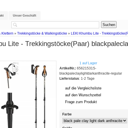
akt
Unser Geschäft
 Klettern
»
Trekkingstöcke & Walkingstöcke
»
LEKI Khumbu Lite - Trekkingstöcke(P
 Lite - Trekkingstöcke(Paar) blackpaleclay
1 auf Lager
ArtikelNr.:
65621531S-
blackpaleclaylightdarkanthracite-regular
Lieferstatus
: 1-2 Tage
auf die Vergleichsliste
auf den Wunschzettel
Frage zum Produkt
Farbe