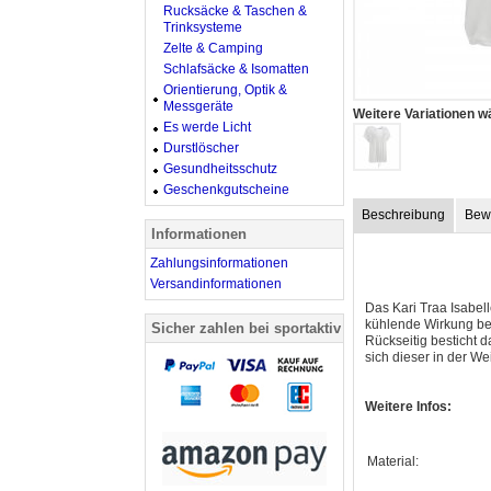
Rucksäcke & Taschen &
Trinksysteme
Zelte & Camping
Schlafsäcke & Isomatten
Orientierung, Optik &
Messgeräte
Weitere Variationen w
Es werde Licht
Durstlöscher
Gesundheitsschutz
Geschenkgutscheine
Beschreibung
Bew
Informationen
Zahlungsinformationen
Versandinformationen
Das Kari Traa Isabell
kühlende Wirkung bes
Sicher zahlen bei sportaktiv
Rückseitig besticht 
sich dieser in der We
Weitere Infos:
Material: