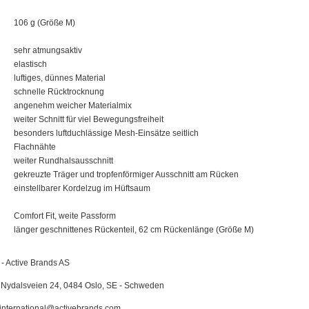
106 g (Größe M)
sehr atmungsaktiv
elastisch
luftiges, dünnes Material
schnelle Rücktrocknung
angenehm weicher Materialmix
weiter Schnitt für viel Bewegungsfreiheit
besonders luftduchlässige Mesh-Einsätze seitlich
Flachnähte
weiter Rundhalsausschnitt
gekreuzte Träger und tropfenförmiger Ausschnitt am Rücken
einstellbarer Kordelzug im Hüftsaum
Comfort Fit, weite Passform
länger geschnittenes Rückenteil, 62 cm Rückenlänge (Größe M)
 - Active Brands AS
Nydalsveien 24, 0484 Oslo, SE - Schweden
international@activebrands.com