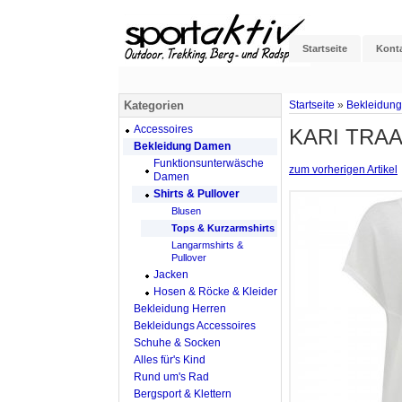
Startseite
Kont
Kategorien
Startseite
»
Bekleidun
Accessoires
KARI TRAA I
Bekleidung Damen
Funktionsunterwäsche
zum vorherigen Artikel
Damen
Shirts & Pullover
Blusen
Tops & Kurzarmshirts
Langarmshirts &
Pullover
Jacken
Hosen & Röcke & Kleider
Bekleidung Herren
Bekleidungs Accessoires
Schuhe & Socken
Alles für's Kind
Rund um's Rad
Bergsport & Klettern