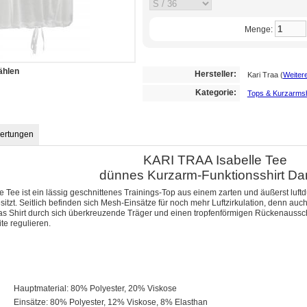
Menge:
ählen
Hersteller:
Kari Traa
(
Weitere
Kategorie:
Tops & Kurzarmsh
ertungen
KARI TRAA Isabelle Tee
dünnes Kurzarm-Funktionsshirt D
e Tee ist ein lässig geschnittenes Trainings-Top aus einem zarten und äußerst luftd
itzt. Seitlich befinden sich Mesh-Einsätze für noch mehr Luftzirkulation, denn a
das Shirt durch sich überkreuzende Träger und einen tropfenförmigen Rückenaussch
ite regulieren.
Hauptmaterial: 80% Polyester, 20% Viskose
Einsätze: 80% Polyester, 12% Viskose, 8% Elasthan