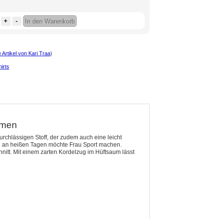
+
-
In den Warenkorb
 Artikel von Kari Traa
)
irts
amen
urchlässigen Stoff, der zudem auch eine leicht
uch an heißen Tagen möchte Frau Sport machen.
nitt. Mit einem zarten Kordelzug im Hüftsaum lässt