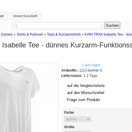
akt
Unser Geschäft
g Damen
»
Shirts & Pullover
»
Tops & Kurzarmshirts
»
KARI TRAA Isabelle Tee - dü
sabelle Tee - dünnes Kurzarm-Funktionss
1 auf Lager
ArtikelNr.:
1113-bwhite-S
Lieferstatus
: 1-2 Tage
auf die Vergleichsliste
auf den Wunschzettel
Frage zum Produkt
Farbe
Größe