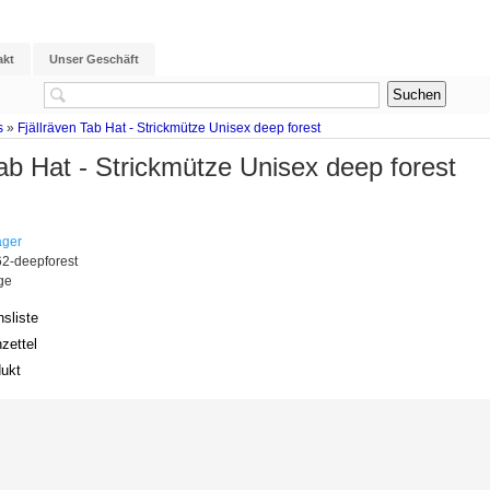
akt
Unser Geschäft
s
»
Fjällräven Tab Hat - Strickmütze Unisex deep forest
Tab Hat - Strickmütze Unisex deep forest
ager
2-deepforest
age
hsliste
zettel
ukt