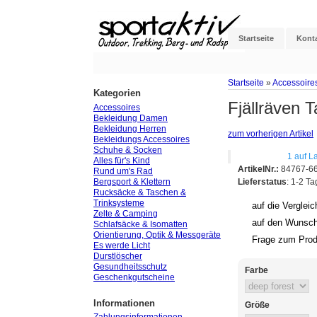
Startseite
Kont
Startseite
»
Accessoire
Kategorien
Fjällräven 
Accessoires
Bekleidung Damen
Bekleidung Herren
zum vorherigen Artikel
Bekleidungs Accessoires
Schuhe & Socken
1 auf L
Alles für's Kind
ArtikelNr.:
84767-66
Rund um's Rad
Bergsport & Klettern
Lieferstatus
: 1-2 T
Rucksäcke & Taschen &
Trinksysteme
auf die Vergleic
Zelte & Camping
auf den Wunsch
Schlafsäcke & Isomatten
Orientierung, Optik & Messgeräte
Frage zum Prod
Es werde Licht
Durstlöscher
Gesundheitsschutz
Farbe
Geschenkgutscheine
Informationen
Größe