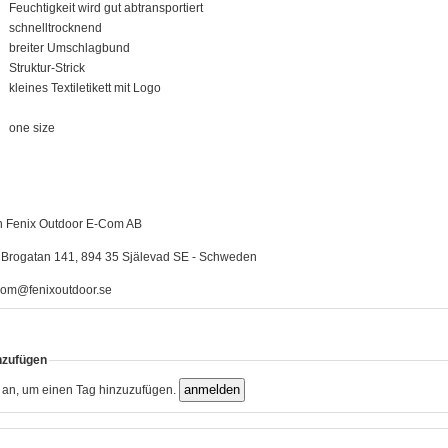
Feuchtigkeit wird gut abtransportiert
schnelltrocknend
breiter Umschlagbund
Struktur-Strick
kleines Textiletikett mit Logo
one size
n Fenix Outdoor E-Com AB
Brogatan 141, 894 35 Själevad SE - Schweden
om@fenixoutdoor.se
nzufügen
h an, um einen Tag hinzuzufügen.