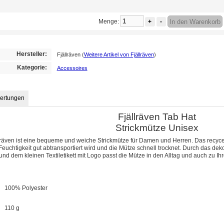
Menge:
+
-
In den Warenkorb
Hersteller:
Fjällräven
(
Weitere Artikel von Fjällräven
)
Kategorie:
Accessoires
ertungen
Fjällräven Tab Hat
Strickmütze Unisex
lräven ist eine bequeme und weiche Strickmütze für Damen und Herren. Das recyce
 Feuchtigkeit gut abtransportiert wird und die Mütze schnell trocknet. Durch das deko
 dem kleinen Textiletikett mit Logo passt die Mütze in den Alltag und auch zu Ih
100% Polyester
110 g