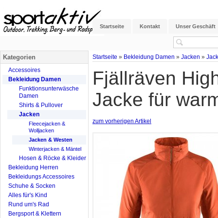
Startseite
Kontakt
Unser Geschäft
Kategorien
Startseite
»
Bekleidung Damen
»
Jacken
»
Jac
Accessoires
Fjällräven Hig
Bekleidung Damen
Funktionsunterwäsche
Jacke für wa
Damen
Shirts & Pullover
Jacken
zum vorherigen Artikel
Fleecejacken &
Wolljacken
Jacken & Westen
Winterjacken & Mäntel
Hosen & Röcke & Kleider
Bekleidung Herren
Bekleidungs Accessoires
Schuhe & Socken
Alles für's Kind
Rund um's Rad
Bergsport & Klettern