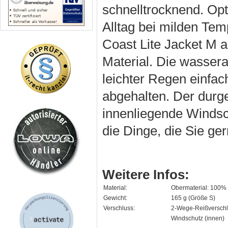
schnelltrocknend. Op
Alltag bei milden Tem
Coast Lite Jacket M 
Material. Die wasse
leichter Regen einfac
abgehalten. Der durg
innenliegende Windsch
die Dinge, die Sie ge
Weitere Infos:
Material:
Obermaterial: 100% 
Gewicht:
165 g (Größe S)
Verschluss:
2-Wege-Reißversch
Windschutz (innen)