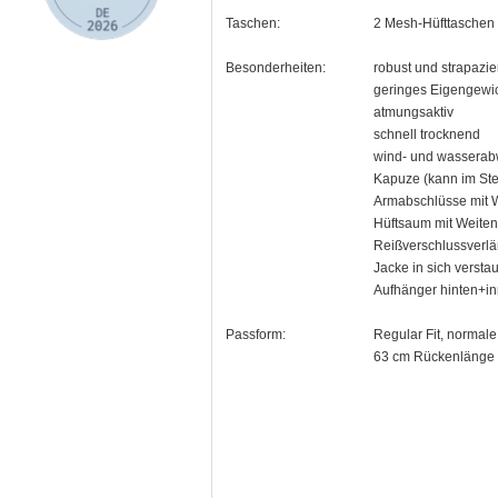
Taschen:
2 Mesh-Hüfttaschen 
Besonderheiten:
robust und strapazie
geringes Eigengewi
atmungsaktiv
schnell trocknend
wind- und wassera
Kapuze (kann im Ste
Armabschlüsse mit 
Hüftsaum mit Weiten
Reißverschlussverl
Jacke in sich versta
Aufhänger hinten+i
Passform:
Regular Fit, normal
63 cm Rückenlänge 