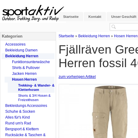
Startseite
Kontakt
Unser Geschäft
Kategorien
Startseite
»
Bekleidung Herren
»
Hosen Herren
Accessoires
Fjällräven Gr
Bekleidung Damen
Bekleidung Herren
Herren fossil 
Funktionsunterwäsche
Shirts & Pullover
Jacken Herren
zum vorherigen Artikel
Hosen Herren
Trekking- & Wander- &
Kletterhosen
Shorts & 3/4 Hosen &
Freizeithosen
Bekleidungs Accessoires
Schuhe & Socken
Alles für's Kind
Rund um's Rad
Bergsport & Klettern
Rucksäcke & Taschen &