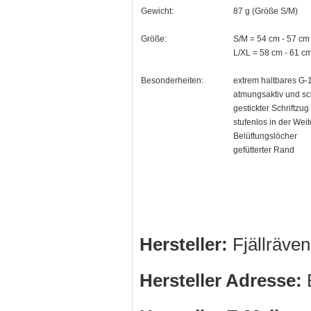
Gewicht:
87 g (Größe S/M)
Größe:
S/M = 54 cm - 57 c
L/XL = 58 cm - 61 
Besonderheiten:
extrem haltbares G-
atmungsaktiv und sc
gestickter Schriftzug
stufenlos in der Weit
Belüftungslöcher
gefütterter Rand
Hersteller:
Fjällräve
Hersteller Adresse:
B