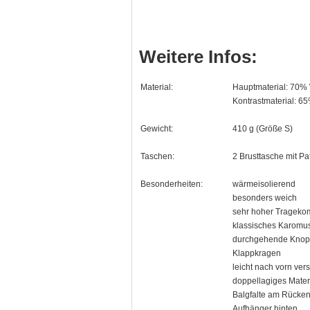
Weitere Infos:
Material:
Hauptmaterial: 70%
Kontrastmaterial: 6
Gewicht:
410 g (Größe S)
Taschen:
2 Brusttasche mit Pa
Besonderheiten:
wärmeisolierend
besonders weich
sehr hoher Tragekom
klassisches Karomus
durchgehende Knopf
Klappkragen
leicht nach vorn ver
doppellagiges Mater
Balgfalte am Rücke
Aufhänger hinten