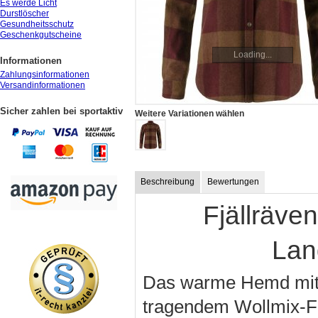
Es werde Licht
Durstlöscher
Gesundheitsschutz
Geschenkgutscheine
Loading...
Informationen
Zahlungsinformationen
Versandinformationen
Sicher zahlen bei sportaktiv
Weitere Variationen wählen
Beschreibung
Bewertungen
Fjällräve
Lan
Das warme Hemd mit 
tragendem Wollmix-Fla