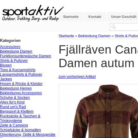
Startseite
Kontakt
Unser Geschäft
Startseite
»
Bekleidung Damen
»
Shirts & Pullo
Kategorien
Fjällräven Can
Accessoires
Bekleidung Damen
Funktionsunterwäsche Damen
Damen autum le
Shirts & Pullover
Blusen
Tops & Kurzarmshirts
Langarmshirts & Pullover
zum vorherigen Artikel
Jacken
Hosen & Röcke & Kleider
Bekleidung Herren
Bekleidungs Accessoires
Schuhe & Socken
Alles für's Kind
Rund um's Rad
Bergsport & Klettern
Rucksäcke & Taschen &
Trinksysteme
Zelte & Camping
Schlafsäcke & Isomatten
Orientierung, Optik & Messgeräte