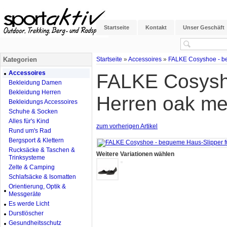
Startseite
Kontakt
Unser Geschäft
Kategorien
Startseite
»
Accessoires
»
FALKE Cosyshoe - be
Accessoires
FALKE Cosysho
Bekleidung Damen
Bekleidung Herren
Herren oak me
Bekleidungs Accessoires
Schuhe & Socken
Alles für's Kind
zum vorherigen Artikel
Rund um's Rad
Bergsport & Klettern
Rucksäcke & Taschen &
Weitere Variationen wählen
Trinksysteme
Zelte & Camping
Schlafsäcke & Isomatten
Orientierung, Optik &
Messgeräte
Es werde Licht
Durstlöscher
Gesundheitsschutz