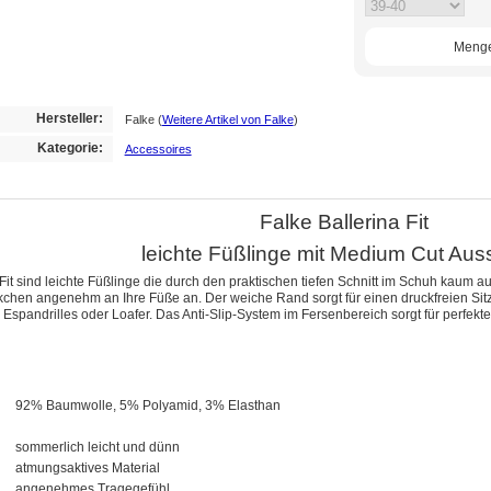
Meng
Hersteller:
Falke
(
Weitere Artikel von Falke
)
Kategorie:
Accessoires
Falke Ballerina Fit
leichte Füßlinge mit Medium Cut Auss
Fit sind leichte Füßlinge die durch den praktischen tiefen Schnitt im Schuh kaum
ckchen angenehm an Ihre Füße an. Der weiche Rand sorgt für einen druckfreien Sit
s, Espandrilles oder Loafer. Das Anti-Slip-System im Fersenbereich sorgt für perfekt
92% Baumwolle, 5% Polyamid, 3% Elasthan
sommerlich leicht und dünn
atmungsaktives Material
angenehmes Tragegefühl