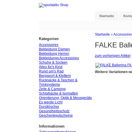
Startseite
Kont
Startseite
»
Accessoire
Kategorien
FALKE Balle
Accessoires
Bekleidung Damen
Bekleidung Herren
zum vorherigen Artikel
Bekleidungs Accessoires
Schuhe & Socken
Alles für's Kind
Rund um's Rad
Weitere Variationen w
Bergsport & Klettern
Rucksäcke & Taschen &
Trinksysteme
Zelte & Camping
Schlafsäcke & Isomatten
Orientierung, Optik & Messgeräte
Es werde Licht
Durstlöscher
Gesundheitsschutz
Geschenkgutscheine
Informationen