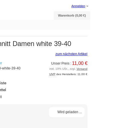
Anmelden
Warenkorb (0,00 €)
hnitt Damen white 39-40
zum nächsten Artikel
11,00 €
er
Unser Preis :
-white-39-40
inkl. 19% USt., zzgl.
Versand
UVP
des Herstellers: 11,00 €
iste
ttel
t
Wird geladen ...