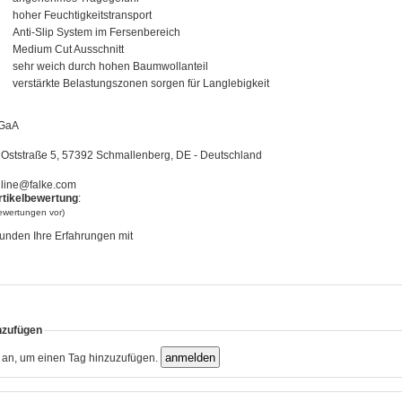
hoher Feuchtigkeitstransport
Anti-Slip System im Fersenbereich
Medium Cut Ausschnitt
sehr weich durch hohen Baumwollanteil
verstärkte Belastungszonen sorgen für Langlebigkeit
GaA
Oststraße 5, 57392 Schmallenberg, DE - Deutschland
line@falke.com
rtikelbewertung
:
bewertungen vor)
unden Ihre Erfahrungen mit
nzufügen
h an, um einen Tag hinzuzufügen.