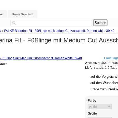
akt
Unser Geschäft
s
»
FALKE Ballerina Fit - Füßlinge mit Medium Cut Ausschnitt Damen white 39-40
rina Fit - Füßlinge mit Medium Cut Aussc
1 auf Lag
ArtikelNr.:
46492-2000
ählen
Lieferstatus
: 1-2 Tage
auf die Vergleichsl
auf den Wunschze
Frage zum Produk
Farbe
Größe