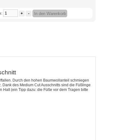
e:
+
-
In den Warenkorb
chnitt
 auffallen. Durch den hohen Baumwollanteil schmiegen
z. Dank des Medium Cut Ausschnitts sind die Füßlinge
en Halt (ein Tipp dazu: die Füße vor dem Tragen bitte