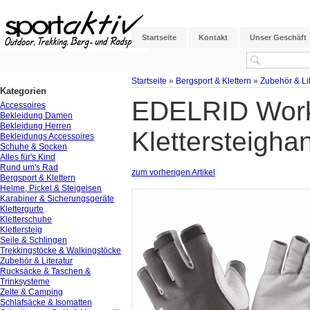
Startseite
Kontakt
Unser Geschäft
Startseite
»
Bergsport & Klettern
»
Zubehör & Lit
Kategorien
EDELRID Work
Accessoires
Bekleidung Damen
Bekleidung Herren
Klettersteigh
Bekleidungs Accessoires
Schuhe & Socken
Alles für's Kind
Rund um's Rad
zum vorherigen Artikel
Bergsport & Klettern
Helme, Pickel & Steigeisen
Karabiner & Sicherungsgeräte
Klettergurte
Kletterschuhe
Klettersteig
Seile & Schlingen
Trekkingstöcke & Walkingstöcke
Zubehör & Literatur
Rucksäcke & Taschen &
Trinksysteme
Zelte & Camping
Schlafsäcke & Isomatten