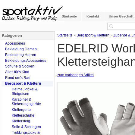
Startseite
Kontakt
Unser Geschäft
Kategorien
Startseite
»
Bergsport & Klettern
»
Zubehör & Lit
Accessoires
EDELRID Work
Bekleidung Damen
Bekleidung Herren
Klettersteigh
Bekleidungs Accessoires
Schuhe & Socken
Alles für's Kind
zum vorherigen Artikel
Rund um's Rad
Bergsport & Klettern
Helme, Pickel &
Steigeisen
Karabiner &
Sicherungsgeräte
Klettergurte
Kletterschuhe
Klettersteig
Seile & Schlingen
Trekkingstöcke &