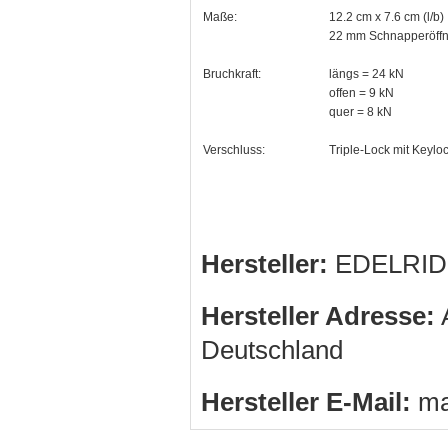
Maße:
12.2 cm x 7.6 cm (l/b
22 mm Schnapperöff
Bruchkraft:
längs = 24 kN
offen = 9 kN
quer = 8 kN
Verschluss:
Triple-Lock mit Keylo
Hersteller:
EDELRID
Hersteller Adresse:
A
Deutschland
Hersteller E-Mail:
ma