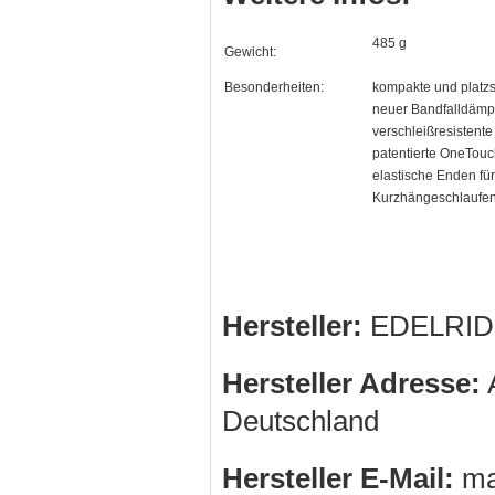
485 g
Gewicht:
Besonderheiten:
kompakte und platz
neuer Bandfalldämpf
verschleißresistente
patentierte OneTou
elastische Enden fü
Kurzhängeschlaufen
Hersteller:
EDELRID
Hersteller Adresse:
A
Deutschland
Hersteller E-Mail:
ma