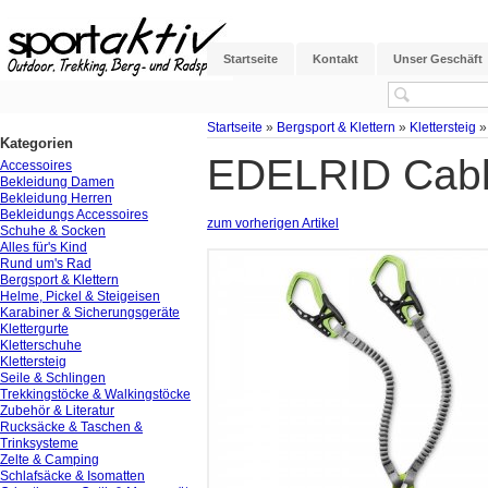
Startseite
Kontakt
Unser Geschäft
Startseite
»
Bergsport & Klettern
»
Klettersteig
Kategorien
EDELRID Cable 
Accessoires
Bekleidung Damen
Bekleidung Herren
Bekleidungs Accessoires
zum vorherigen Artikel
Schuhe & Socken
Alles für's Kind
Rund um's Rad
Bergsport & Klettern
Helme, Pickel & Steigeisen
Karabiner & Sicherungsgeräte
Klettergurte
Kletterschuhe
Klettersteig
Seile & Schlingen
Trekkingstöcke & Walkingstöcke
Zubehör & Literatur
Rucksäcke & Taschen &
Trinksysteme
Zelte & Camping
Schlafsäcke & Isomatten