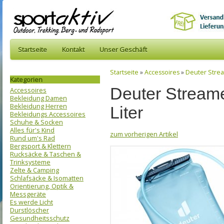
Startseite
Kontakt
Unser Geschäft
Startseite
»
Accessoires
»
Deuter Stream
Kategorien
Deuter Streamer
Accessoires
Bekleidung Damen
Bekleidung Herren
Liter
Bekleidungs Accessoires
Schuhe & Socken
Alles für's Kind
zum vorherigen Artikel
Rund um's Rad
Bergsport & Klettern
Rucksäcke & Taschen &
Trinksysteme
Zelte & Camping
Schlafsäcke & Isomatten
Orientierung, Optik &
Messgeräte
Es werde Licht
Durstlöscher
Gesundheitsschutz