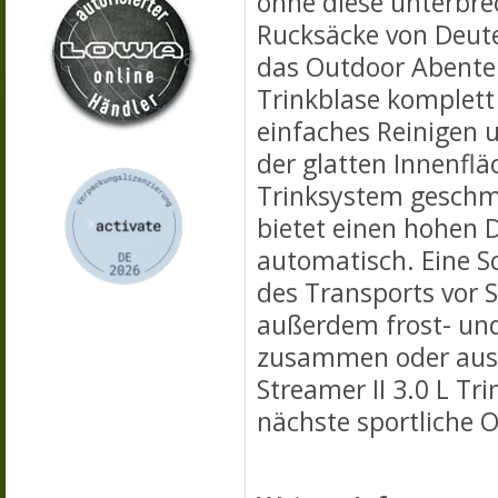
ohne diese unterbre
Rucksäcke von Deuter
das Outdoor Abenteue
Trinkblase komplett 
einfaches Reinigen 
der glatten Innenflä
Trinksystem geschma
bietet einen hohen D
automatisch. Eine 
des Transports vor S
außerdem frost- und
zusammen oder ause
Streamer II 3.0 L Tri
nächste sportliche 