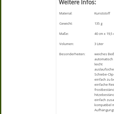
Weitere Infos:
Material:
Kunststoff
Gewicht:
135 g
Maße:
40 cm x 19,5 
Volumen:
3 Liter
Besonderheiten:
weiches Beiß
automatisch 
leicht
auslaufsiche
Schiebe-Clip
einfach zu b
einfache Re
frostbeständ
hitzebeständ
einfach zu
kompatibel m
Aufhängungs