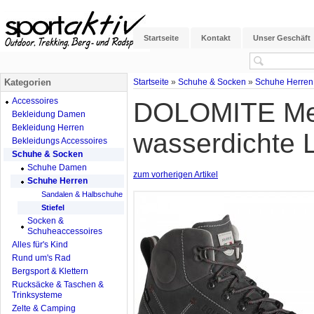
Startseite
Kontakt
Unser Geschäft
Kategorien
Startseite
»
Schuhe & Socken
»
Schuhe Herren
Accessoires
DOLOMITE Men
Bekleidung Damen
Bekleidung Herren
wasserdichte L
Bekleidungs Accessoires
Schuhe & Socken
Schuhe Damen
zum vorherigen Artikel
Schuhe Herren
Sandalen & Halbschuhe
Stiefel
Socken &
Schuheaccessoires
Alles für's Kind
Rund um's Rad
Bergsport & Klettern
Rucksäcke & Taschen &
Trinksysteme
Zelte & Camping