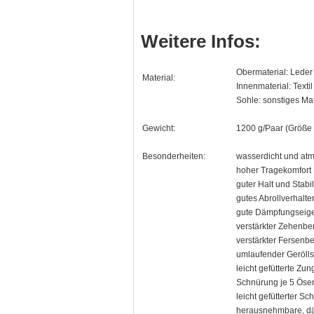
Weitere Infos:
Obermaterial: Leder
Material:
Innenmaterial: Textil
Sohle: sonstiges Mat
Gewicht:
1200 g/Paar (Größe
Besonderheiten:
wasserdicht und a
hoher Tragekomfort
guter Halt und Stabil
gutes Abrollverhalte
gute Dämpfungseig
verstärkter Zehenbe
verstärkter Fersenb
umlaufender Geröll
leicht gefütterte Zu
Schnürung je 5 Öse
leicht gefütterter Sc
herausnehmbare, dä