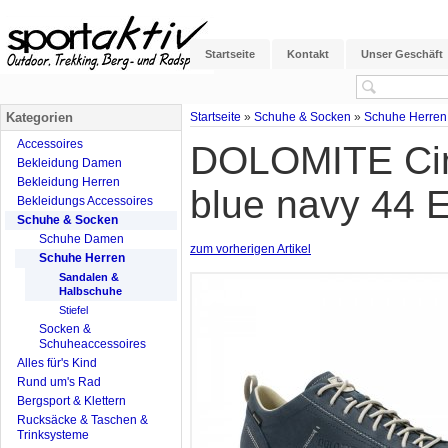
Startseite
Kontakt
Unser Geschäft
Kategorien
Startseite
»
Schuhe & Socken
»
Schuhe Herren
Accessoires
DOLOMITE Cin
Bekleidung Damen
Bekleidung Herren
blue navy 44 
Bekleidungs Accessoires
Schuhe & Socken
Schuhe Damen
zum vorherigen Artikel
Schuhe Herren
Sandalen &
Halbschuhe
Stiefel
Socken &
Schuheaccessoires
Alles für's Kind
Rund um's Rad
Bergsport & Klettern
Rucksäcke & Taschen &
Trinksysteme