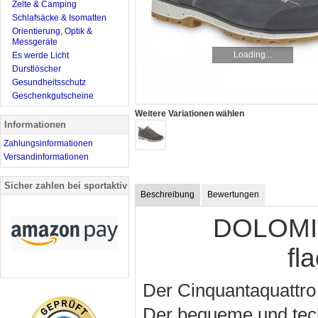
Zelte & Camping
Schlafsäcke & Isomatten
Orientierung, Optik &
Messgeräte
Loading...
Es werde Licht
Durstlöscher
Gesundheitsschutz
Geschenkgutscheine
Weitere Variationen wählen
Informationen
Zahlungsinformationen
Versandinformationen
Sicher zahlen bei sportaktiv
Beschreibung
Bewertungen
DOLOMIT
fl
Der Cinquantaquattro
Der bequeme und tech