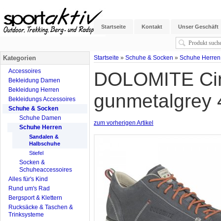
Startseite
Kontakt
Unser Geschäft
Kategorien
Startseite
»
Schuhe & Socken
»
Schuhe Herren
Accessoires
DOLOMITE Cin
Bekleidung Damen
Bekleidung Herren
gunmetalgrey 
Bekleidungs Accessoires
Schuhe & Socken
Schuhe Damen
zum vorherigen Artikel
Schuhe Herren
Sandalen &
Halbschuhe
Stiefel
Socken &
Schuheaccessoires
Alles für's Kind
Rund um's Rad
Bergsport & Klettern
Rucksäcke & Taschen &
Trinksysteme