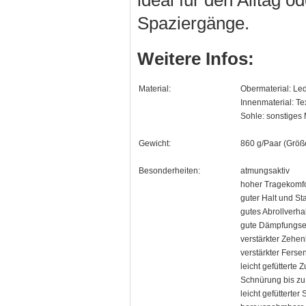
ideal für den Alltag 
Spaziergänge.
Weitere Infos:
Material:
Obermaterial: Le
Innenmaterial: Tex
Sohle: sonstiges 
Gewicht:
860 g/Paar (Größ
Besonderheiten:
atmungsaktiv
hoher Tragekomfo
guter Halt und Sta
gutes Abrollverha
gute Dämpfungse
verstärkter Zehen
verstärkter Ferse
leicht gefütterte 
Schnürung bis zu
leicht gefütterter 