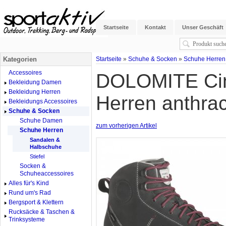
Startseite
Kontakt
Unser Geschäft
Kategorien
Startseite
»
Schuhe & Socken
»
Schuhe Herren
Accessoires
DOLOMITE Cin
Bekleidung Damen
Bekleidung Herren
Herren anthrac
Bekleidungs Accessoires
Schuhe & Socken
Schuhe Damen
zum vorherigen Artikel
Schuhe Herren
Sandalen &
Halbschuhe
Stiefel
Socken &
Schuheaccessoires
Alles für's Kind
Rund um's Rad
Bergsport & Klettern
Rucksäcke & Taschen &
Trinksysteme