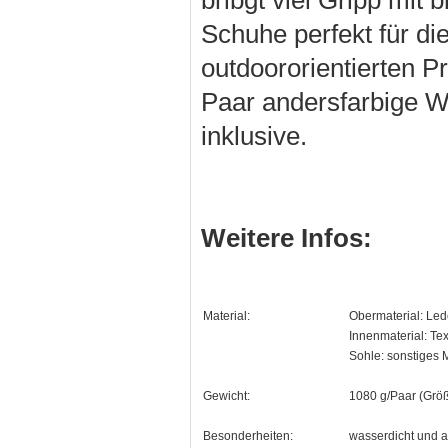
bribgt viel Gripp mit 
Schuhe perfekt für di
outdoororientierten P
Paar andersfarbige W
inklusive.
Weitere Infos:
Material:
Obermaterial: Led
Innenmaterial: Text
Sohle: sonstiges M
Gewicht:
1080 g/Paar (Größ
Besonderheiten:
wasserdicht und