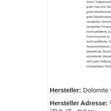
hoher Tragekomfo
guter Halt und Stab
gutes Abrollverhal
gute Dämpfungsei
verstärkter Zehen
verstärkter Ferse
leicht gefütterte 
Schnürung bis zu
leicht gefütterter 
herausnehmbare,
dämpfende Zwisc
abriebfeste Vibra
sehr gute Haftung
einzigartiges Vin
Hersteller:
Dolomite 
Hersteller Adresse:
V