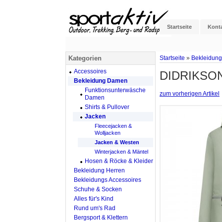
Startseite
Kont
Kategorien
Startseite
»
Bekleidun
Accessoires
DIDRIKSONS
Bekleidung Damen
Funktionsunterwäsche
zum vorherigen Artikel
Damen
Shirts & Pullover
Jacken
Fleecejacken &
Wolljacken
Jacken & Westen
Winterjacken & Mäntel
Hosen & Röcke & Kleider
Bekleidung Herren
Bekleidungs Accessoires
Schuhe & Socken
Alles für's Kind
Rund um's Rad
Bergsport & Klettern