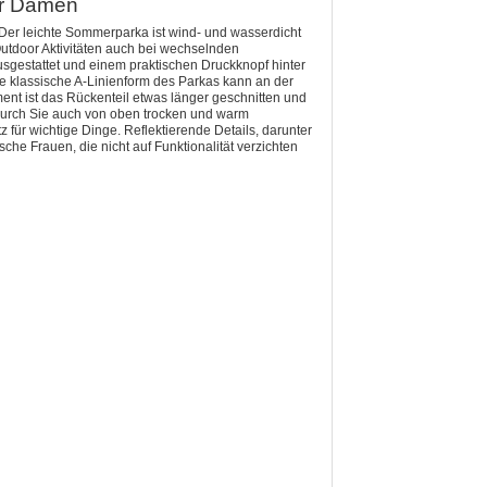
für Damen
. Der leichte Sommerparka ist wind- und wasserdicht
Outdoor Aktivitäten auch bei wechselnden
gestattet und einem praktischen Druckknopf hinter
Die klassische A-Linienform des Parkas kann an der
ent ist das Rückenteil etwas länger geschnitten und
,wodurch Sie auch von oben trocken und warm
für wichtige Dinge. Reflektierende Details, darunter
che Frauen, die nicht auf Funktionalität verzichten