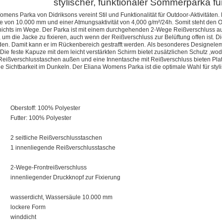
stylischer, funktionaler Sommerparka 
omens Parka von Didriksons vereint Stil und Funktionalität für Outdoor-Aktivitäten
e von 10.000 mm und einer Atmungsaktivität von 4,000 g/m²/24h. Somit steht den 
ichts im Wege. Der Parka ist mit einem durchgehenden 2-Wege Reißverschluss aus
, um die Jacke zu fixieren, auch wenn der Reißverschluss zur Belüftung offen ist. 
erden. Damit kann er im Rückenbereich gestrafft werden. Als besonderes Designelem
zt. Die feste Kapuze mit dem leicht verstärkten Schirm bietet zusätzlichen Schutz 
Reißverschlusstaschen außen und eine Innentasche mit Reißverschluss bieten Platz 
 Sichtbarkeit im Dunkeln. Der Eliana Womens Parka ist die optimale Wahl für stylis
Oberstoff: 100% Polyester
Futter: 100% Polyester
2 seitliche Reißverschlusstaschen
1 innenliegende Reißverschlusstasche
2-Wege-Frontreißverschluss
innenliegender Druckknopf zur Fixierung
wasserdicht, Wassersäule 10.000 mm
lockere Form
winddicht