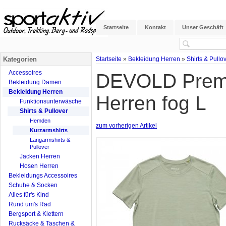
Startseite
Kontakt
Unser Geschäft
Kategorien
Startseite
»
Bekleidung Herren
»
Shirts & Pullo
Accessoires
DEVOLD Premiu
Bekleidung Damen
Bekleidung Herren
Herren fog L
Funktionsunterwäsche
Shirts & Pullover
Hemden
zum vorherigen Artikel
Kurzarmshirts
Langarmshirts &
Pullover
Jacken Herren
Hosen Herren
Bekleidungs Accessoires
Schuhe & Socken
Alles für's Kind
Rund um's Rad
Bergsport & Klettern
Rucksäcke & Taschen &