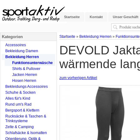
Startseite
Kontakt
Unser Geschäft
Kategorien
Startseite
»
Bekleidung Herren
»
Funktionsunt
Accessoires
DEVOLD Jakta
Bekleidung Damen
Bekleidung Herren
wärmende lang
Funktionsunterwäsche
Shirts & Pullover
Jacken Herren
zum vorherigen Artikel
Hosen Herren
Bekleidungs Accessoires
Schuhe & Socken
Alles für's Kind
Rund um's Rad
Bergsport & Klettern
Rucksäcke & Taschen &
Trinksysteme
Zelte & Camping
Schlafsäcke & Isomatten
Orientierung, Optik &