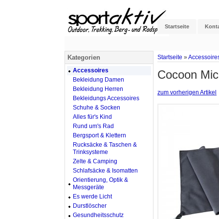
Startseite
Kont
Kategorien
Startseite
»
Accessoire
Accessoires
Cocoon Micr
Bekleidung Damen
Bekleidung Herren
zum vorherigen Artikel
Bekleidungs Accessoires
Schuhe & Socken
Alles für's Kind
Rund um's Rad
Bergsport & Klettern
Rucksäcke & Taschen &
Trinksysteme
Zelte & Camping
Schlafsäcke & Isomatten
Orientierung, Optik &
Messgeräte
Es werde Licht
Durstlöscher
Gesundheitsschutz