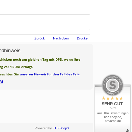
Zurück
Nach oben
Drucken
ndhinweis
chicken noch am gleichen Tag mit DPD, wenn Ihre
ng vor 13 Uhr erfolgt.
beachten Sie
unseren Hinweis für den Fall des Teil-
s!
SEHR GUT
5 / 5
aus 164 Bewertungen
bei: ebay.de,
amazon.de
Powered by
JTL-Shop3