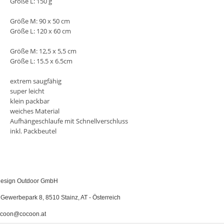
Größe L: 150 g
Größe M: 90 x 50 cm
Größe L: 120 x 60 cm
Größe M: 12,5 x 5,5 cm
Größe L: 15.5 x 6.5cm
extrem saugfähig
super leicht
klein packbar
weiches Material
Aufhängeschlaufe mit Schnellverschluss
inkl. Packbeutel
esign Outdoor GmbH
Gewerbepark 8, 8510 Stainz, AT - Österreich
coon@cocoon.at