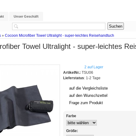
akt
Unser Geschäft
s
»
Cocoon Microfiber Towel Ultralight - super-leichtes Reisehandtuch
ofiber Towel Ultralight - super-leichtes R
2 auf Lager
ArtikelNr.:
TSU06
Lieferstatus
: 1-2 Tage
auf die Vergleichsliste
auf den Wunschzettel
Frage zum Produkt
Farbe
Größe: