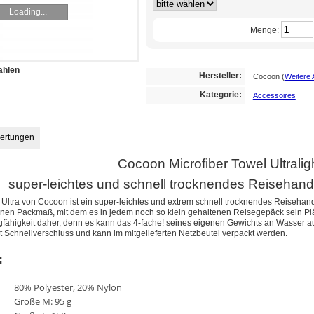
Loading...
Menge:
ählen
Hersteller:
Cocoon
(
Weitere 
Kategorie:
Accessoires
ertungen
Cocoon Microfiber Towel Ultralig
super-leichtes und schnell trocknendes Reisehand
 Ultra von Cocoon ist ein super-leichtes und extrem schnell trocknendes Reiseh
einen Packmaß, mit dem es in jedem noch so klein gehaltenen Reisegepäck sein Plä
fähigkeit daher, denn es kann das 4-fache! seines eigenen Gewichts an Wasser a
 Schnellverschluss und kann im mitgelieferten Netzbeutel verpackt werden.
:
80% Polyester, 20% Nylon
Größe M: 95 g