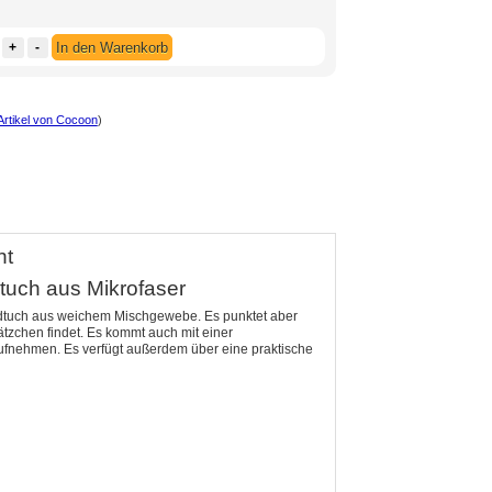
+
-
In den Warenkorb
Artikel von Cocoon
)
ht
tuch aus Mikrofaser
andtuch aus weichem Mischgewebe. Es punktet aber
tzchen findet. Es kommt auch mit einer
ufnehmen. Es verfügt außerdem über eine praktische